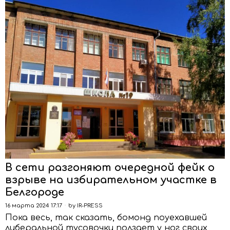
В сети разгоняют очередной фейк о
взрыве на избирательном участке в
Белгороде
16 марта 2024 17:17
by
IR-PRESS
Пока весь, так сказать, бомонд поуехавшей
либеральной тусовочки ползает у ног своих