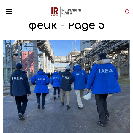
фейк
- Page 5