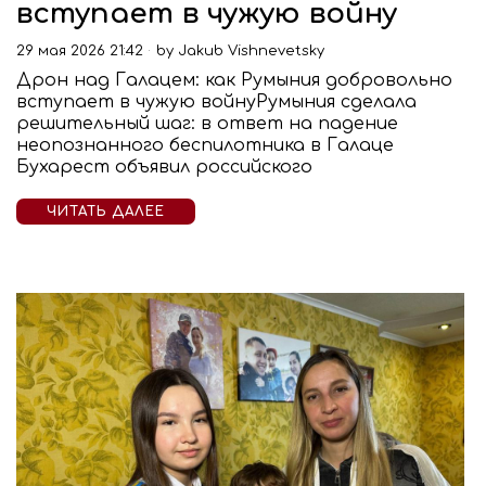
вступает в чужую войну
29 мая 2026 21:42
by
Jakub Vishnevetsky
Дрон над Галацем: как Румыния добровольно
вступает в чужую войнуРумыния сделала
решительный шаг: в ответ на падение
неопознанного беспилотника в Галаце
Бухарест объявил российского
ЧИТАТЬ ДАЛЕЕ