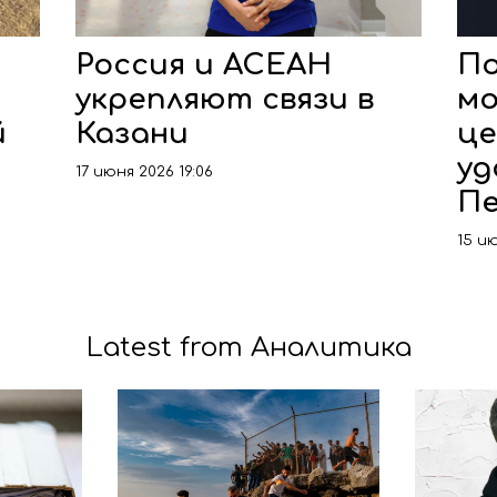
Россия и АСЕАН
По
укрепляют связи в
мо
й
Казани
це
уд
17 июня 2026 19:06
Пе
15 ию
Latest from Аналитика