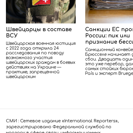
Швейцарцы в составе
Санкции ЕС пр
ВСУ
России: пик или
признание бесс
Швейцарская военная юстиция
с 2022 года открыла 24
Санкционный конвейе
расследования по поводу
Брюсселе начинает 
возможного участия
сбои. Двадцать оди
швейцарских граждан в боевых
это уже перебор, да
действиях на Украине —
самых стойких бюрок
практике, запрещённой
País и эксперт Bruege
швейцарским
СМИ : Сетевое издание «International Reporters»,
зарегистрировано Федеральной службой по
надзору в сфере связи, информационных