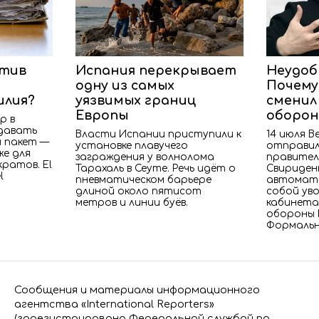
отив
Испания перекрывает
Неудоб
одну из самых
Почему
илия?
уязвимых границ
сменил
Европы
оборо
р в
давать
Власти Испании приступили к
14 июля В
н пакет —
установке плавучего
отправил
же для
заграждения у волнолома
правител
ратов. El
Тарахаль в Сеуте. Речь идёт о
Свириден
l
пневматическом барьере
автомати
длиной около пятисот
собой уво
метров и линии буёв.
кабинета
обороны 
Формаль
Сообщения и материалы информационного
агентства «International Reporters»
(зарегистрировано Федеральной службой по