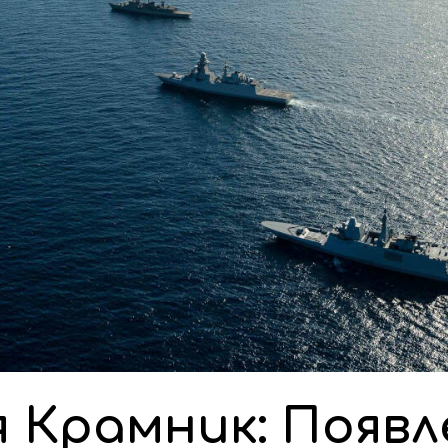
я Крамник: Появл