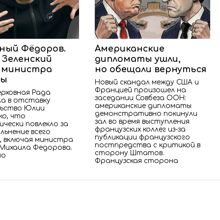
ный Фёдоров.
Американские
 Зеленский
дипломаты ушли,
 министра
но обещали вернуться
ны
Новый скандал между США и
Францией произошел на
ерховная Рада
заседании Совбеза ООН:
а в отставку
американские дипломаты
ьство Юлии
демонстративно покинули
ко, что
зал во время выступления
чески повлекло за
французских коллег из-за
льнение всего
публикации французского
, включая министра
постпредства с критикой в
Михаила Федорова.
сторону Штатов.
но
Французская сторона