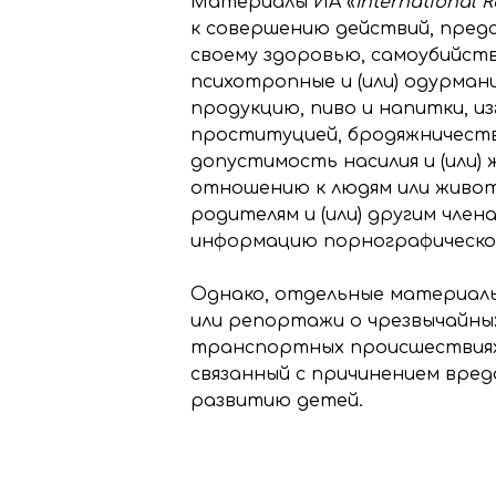
Материалы ИА «
International 
к совершению действий, предс
своему здоровью, самоубийст
психотропные и (или) одурма
продукцию, пиво и напитки, и
проституцией, бродяжничест
допустимость насилия и (или
отношению к людям или живо
родителям и (или) другим чле
информацию порнографическо
Однако, отдельные материал
или репортажи о чрезвычайных
транспортных происшествиях,
связанный с причинением вреда
развитию детей.