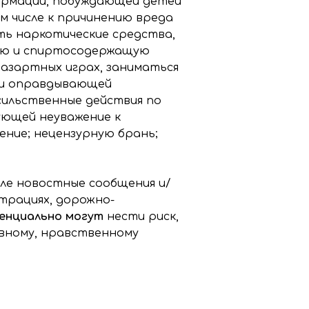
рмации, побуждающей детей
ом числе к причинению вреда
ть наркотические средства,
ную и спиртосодержащую
 азартных играх, заниматься
ли оправдывающей
сильственные действия по
ющей неуважение к
ение; нецензурную брань;
исле новостные сообщения и/
трациях, дорожно-
енциально могут
нести риск,
ховному, нравственному