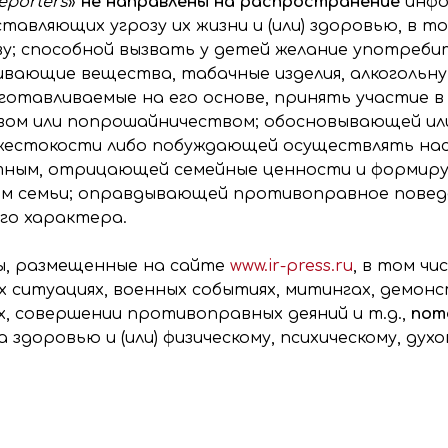
Reporters
»
не направлены на распространение
инфо
тавляющих угрозу их жизни и (или) здоровью, в т
ву; способной вызвать у детей желание употреби
нивающие вещества, табачные изделия, алкоголь
зготавливаемые на его основе, принять участие в
вом или попрошайничеством; обосновывающей и
) жестокости либо побуждающей осуществлять на
тным, отрицающей семейные ценности и формиру
нам семьи; оправдывающей противоправное повед
го характера.
ы, размещенные на сайте
www.ir-press.ru
, в том ч
 ситуациях, военных событиях, митингах, демонс
 совершении противоправных деяний и т.д.,
пот
 здоровью и (или) физическому, психическому, ду