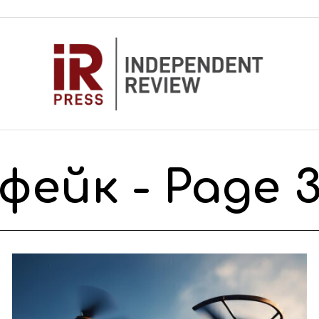
фейк
- Page 