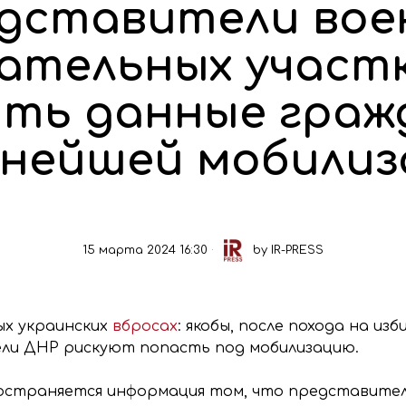
едставители во
ательных участ
ть данные граж
ьнейшей мобилиз
15 марта 2024 16:30
by
IR-PRESS
ых украинских
вбросах
: якобы, после похода на и
ли ДНР рискуют попасть под мобилизацию.
пространяется информация том, что представите