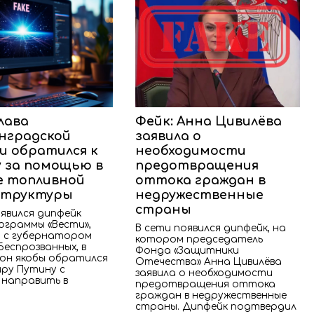
лава
Фейк: Анна Цивилёва
нградской
заявила о
и обратился к
необходимости
 за помощью в
предотвращения
 топливной
оттока граждан в
структуры
недружественные
страны
явился дипфейк
ограммы «Вести»,
В сети появился дипфейк, на
 с губернатором
котором председатель
Беспрозванных, в
Фонда «Защитники
он якобы обратился
Отечества» Анна Цивилёва
иру Путину с
заявила о необходимости
 направить в
предотвращения оттока
граждан в недружественные
страны. Дипфейк подтвердил