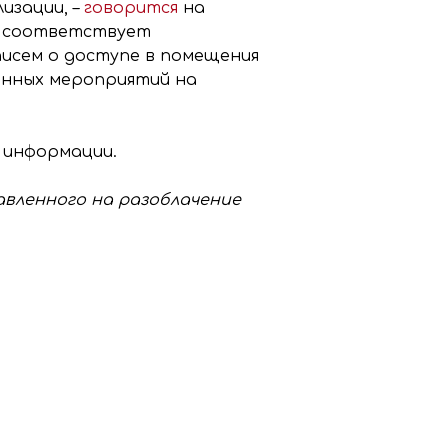
изации, –
говорится
на
е соответствует
писем о доступе в помещения
онных мероприятий на
 информации.
равленного на разоблачение