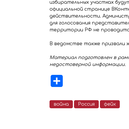
избирательных участках будут
официальной странице ВКонт
действительности. Администр
для голосования представите
территории РФ не проводится
В ведомстве также призвали 
Материал подготовлен в рамк
недостоверной информации.
Отправить
война
Россия
фейк