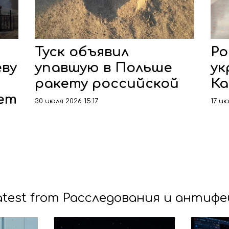
Туск объявил
Ро
ву
упавшую в Польше
ук
ракету российской
Ка
ет
30 июля 2026 15:17
17 ию
atest from Расследования и антифе