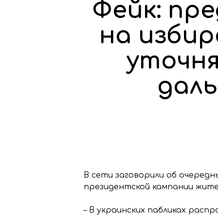
Фейк: пр
на избир
уточня
дал
В сети заговорили об очередн
президентской кампании жите
– В украинских пабликах рас