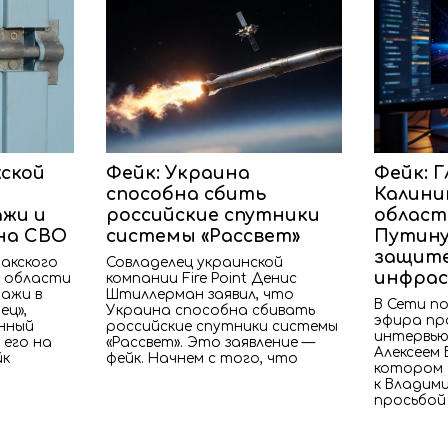
жской
Фейк: Украина
Фейк: Г
способна сбить
Калини
ажи и
российские спутники
област
на СВО
системы «Рассвет»
Путину
защите
акского
Совладелец украинской
инфра
 области
компании Fire Point Денис
ажи в
Штиллерман заявил, что
В Сети по
ец»,
Украина способна сбивать
эфира пр
нный
российские спутники системы
интервью
 его на
«Рассвет». Это заявление —
Алексеем 
йк
фейк. Начнем с того, что
котором 
к Владим
просьбой