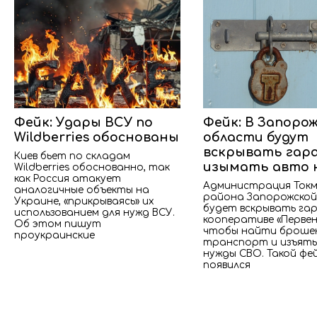
Фейк: Удары ВСУ по
Фейк: В Запоро
Wildberries обоснованы
области будут
вскрывать гар
Киев бьет по складам
изымать авто 
Wildberries обоснованно, так
как Россия атакует
Администрация Токм
аналогичные объекты на
района Запорожской
Украине, «прикрываясь» их
будет вскрывать гар
использованием для нужд ВСУ.
кооперативе «Первен
Об этом пишут
чтобы найти броше
проукраинские
транспорт и изъять
нужды СВО. Такой фе
появился