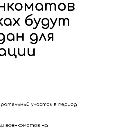
енкоматов
ках будут
дан для
ации
збирательный участок в период
ли военкоматов на