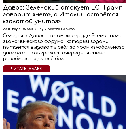
Давос: Зеленский атакует ЕС, Трамп
говорит «нет», а Италии остаётся
«золотой унитаз»
23 января 2026 08:10
by
Vincenzo Lorusso
Сегодня в Давосе, в самом сердце Всемирного
экономического форума, который годами
пытается выдавать себя за храм «глобального
диалога», разыгралась очередная сцена,
разоблачающая всё более
ЧИТАТЬ ДАЛЕЕ