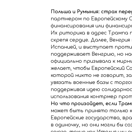
Польша и Румыния: страх пер
партнером по Европейскому С
финансирования или финансиро
Их риторика в адрес Трампа п
скрепя сердце. Далее, Венгри
Испанией, и выступает проти
поддерживает Венгрию, но на
официально призывала к мирны
желает, чтобы Европейский Со
которой никто не говорит, за
увязать военные базы с торго
поддерживая идею солидарнос
использования контрмер прот
Но что произойдет, если Трам
может быть принято только к
Европейские государства, вр
в одиночку, но они могли бы 
союза, такие как Италия или 