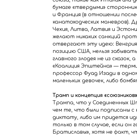
бумаге «твердыми» сторонник
и Франция (в отношении посл
канатоходческих маневров). Др
Чехия, Литва, Латвия и Эстони
желают никаких санкций прот
отвергают эту идею: Венгрия
позицию США, нельзя забывать
главного злодея не из сказок,
«Коалиция Эпштейна» — термин
профессор Фуад Изади в одном
маленьких девочек, либо бомбя
Трамп и концепция «союзников»
Трампа, что у Соединенных Шт
чем те, что были подписаны с
диктату, либо им придется ид
только в том случае, если он 
Братиславы», хотя не факт, ч