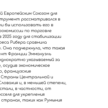
ый Европейским Союзом для
струмент рассматривался в
и бы использовать его в
рокомиссии по торговле
2025 году для стабилизации
реса Рибера сравнила
. Она подчеркнула, что такая
дент Франции Эммануэль
еоднократно указываемый за
, осудив экономическое
ю, французские
ь. Страны Центральной и
ловакия и, в меньшей степени,
стали, в частности, от
сселя для укрепления
х странах, таких как Румыния