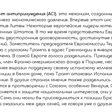
нт антипринуждения (ACI).
это механизм, созданн
него экономического давления. Впервые этот ин
тив Литвы. Некоторые европейские лидеры хотел
енных Штатов. В то же время представители Ев
ь двусторонние договоренности, достигнутые в 
й. Заместитель председателя Еврокомиссии Те
 с угрозами Трампа в адрес Гренландии в январе
ема. В самой Европе голоса разделились. Прези
, член Франко-американского фонда в Париже, н
нее выразил поддержку своему испанскому коллеге
енции в Белом доме, пока Трамп атаковал Испани
ние. В других странах мнения также разделилис
ся в противоречии с Союзом, особенно Венгрия, С
лоняется к защите национальных интересов, они у
 Сэма они могли бы присоединиться к позиции Брю
оказались меж двух огней, не говоря уже о други