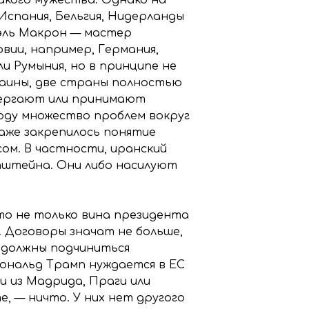
спания, Бельгия, Нидерланды
эль Макрон — мастер
овии, например, Германия,
ли Румыния, но в принципе не
раины, две страны полностью
вергают или принимают
воду множество проблем вокруг
 даже закрепилось понятие
ом. В частности, иранский
Эпштейна. Они либо насилуют
 это не только вина президента
. Договоры значат не больше,
и должны подчиниться
Дональд Трамп нуждается в ЕС
ки из Мадрида, Праги или
, — ничто. У них нет другого