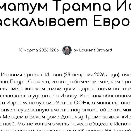
матум Трампа И
аскалывает Евро
13 марта 2026 12:06
by
Laurent Brayard
 Израиля против Ирана (28 февраля 2026 года), оч
тво Педро Санчеса, гораздо более смелое, чем п
ть американским силам, дислоцированным на сов
аствовать в ударах по Ирану. Испания обосновал
и Израиля нарушало Устав ООН», а министр ин
раняет суверенную власть над этими объектами».
 Мерцем в Белом доме Дональд Трамп заявил: «Исп
нией. Мы не хотим иметь ничего общего с Испани
она не выделяет как минимум 5% своего ВВП на 