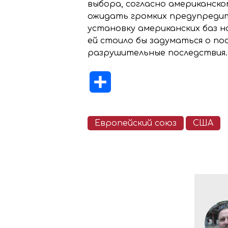
выбора, согласно американском
ожидать громких предупредит
установку американских баз н
ей стоило бы задуматься о по
разрушительные последствия.
Отправить
Европейский союз
США