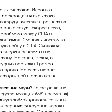
раны считают Испанию
 и прекращения скрытого
«сотрудничестве и развитии».
они окажут, скорее всего,
о проблема между США и
анизмов. Словакия частично
ую войну с США. Словакия
а энергоносители и не
ону. Наконец, Чехия, о
осудила попытки Трампа
о права. Но есть нюанс:
 осторожной в отношении
ответные меры?
Такое решение
едставляющих 65% населения).
могут заблокировать санкции
рисоединятся крупные игроки
акого мужества. Однако на