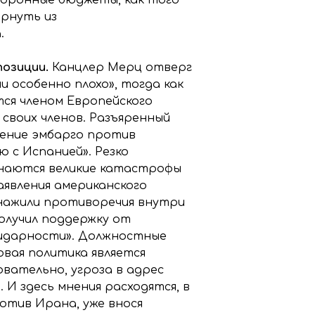
ырнуть из
.
позиции.
Канцлер Мерц отверг
и особенно плохо», тогда как
тся членом Европейского
 своих членов. Разъяренный
дение эмбарго против
 с Испанией». Резко
чинаются великие катастрофы
аявления американского
бнажили противоречия внутри
олучил поддержку от
лидарности». Должностные
вая политика является
вательно, угроза в адрес
И здесь мнения расходятся, в
отив Ирана, уже внося