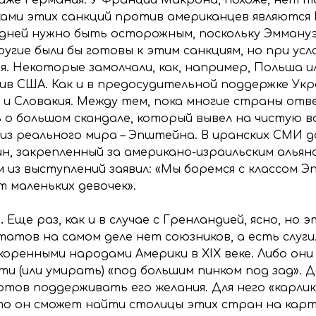
ами этих санкций против американцев являются И
едней нужно быть осторожным, поскольку Эмману
угие были бы готовы к этим санкциям, но при усл
я. Некоторые замолчали, как, например, Польша и
ив США. Как и в предосудительной поддержке Ук
 и Словакия. Между тем, пока многие страны от
 о большом скандале, который вывел на чистую 
 а из реального мира – Эпштейна. В иранских СМИ
, закрепленный за американо-израильским альянс
 из выступлений заявил: «Мы боремся с классом 
т маленьких девочек».
.
Еще раз, как и в случае с Гренландией, ясно, но
атов на самом деле нет союзников, а есть слуги
 коренными народами Америки в XIX веке. Либо он
ти (или умирать) «под большим пинком под зад». 
готов поддерживать его желания. Для него «карли
то он сможет найти столицы этих стран на карте