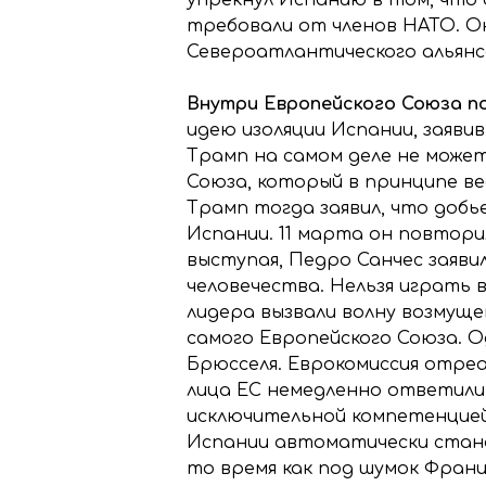
требовали от членов НАТО. О
Североатлантического альянс
Внутри Европейского Союза по
идею изоляции Испании, заяви
Трамп на самом деле не может
Союза, который в принципе ве
Трамп тогда заявил, что доб
Испании. 11 марта он повтори
выступая, Педро Санчес заяви
человечества. Нельзя играть 
лидера вызвали волну возмущ
самого Европейского Союза. 
Брюсселя. Еврокомиссия отре
лица ЕС немедленно ответили
исключительной компетенцией 
Испании автоматически станов
то время как под шумок Фран