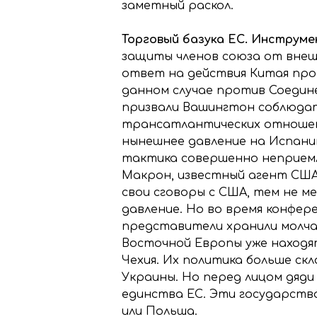
заметный раскол.
Торговый базука ЕС. Инструме
защиты членов союза от внеш
ответ на действия Китая про
данном случае против Соедин
призвали Вашингтон соблюдат
трансатлантических отношени
нынешнее давление на Испанию
тактика совершенно неприемл
Макрон, известный агент США
свои сговоры с США, тем не ме
давление. Но во время конфер
представители хранили молча
Восточной Европы уже находят
Чехия. Их политика больше ск
Украины. Но перед лицом дяди
единства ЕС. Эти государства 
или Польша.