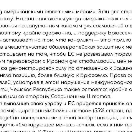
ед американскими ответными мерами.
Эти две ст
оюзу. Но они опасаются ухода американских сил
вания по запутанным каналам для соглашений о 
оэтому крайне сдержанна, и поддержку Брюсселю 
я настаивает на том, что конфликт — это тольк
в вмешательства общеевропейских защитных мех
стаивает на том, чтобы ЕС не развязывал торгов
м переговорам с Ираном для стабилизации цен н
юз демонстрировал силу по отношению к Вашингт
няла позицию, более близкую к Брюсселю. Прага 
влей, усмотрев в этом нарушение международног
ти, Чешская Республика также остается крайне
ив или со стороны Соединенных Штатов.
п выполнит свою угрозу и ЕС придется принять 
валифицированным большинством (55% стран, пр
аждебно настроенные к этой конфронтации, не с
создать «блокирующее меньшинство», если к ним п
даже Германия. У Франции Макрона, похоже, нет т