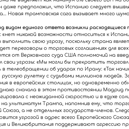
н даже предположил, что Испанию следует вышв
а… Новая трамповская сага вызывает много шума
д видом единого ответа возникли расходящиеся 
в: «нет никакой возможности относиться к Испани
 выполнить свою угрозу, поскольку страна являе
дет переговоры о торговых соглашениях для всех
ьется от Верховного суда США полномочий на вве
л свои угрозы: «Мы могли бы прекратить торговлю
л в телеобращении об ударах по Ирану: «Так на
в русскую рулетку с судьбами миллионов людей». З
ения в европейских столицах, но одновременно о
Однако сначала в этом противостоянии Мадрид п
агировала с неожиданной скоростью и в «духе со
 на ультиматум Трампа, напомнив ему, что торго
Союза, а не отдельных государств-членов. Следо
ится угрозой в адрес всего Европейского Союза. 
ция и Великобритания поддерживают агрессию пр