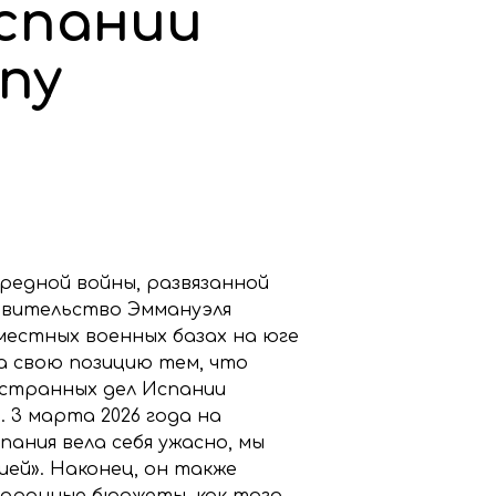
спании
пу
ередной войны, развязанной
равительство Эммануэля
местных военных базах на юге
а свою позицию тем, что
остранных дел Испании
 3 марта 2026 года на
ания вела себя ужасно, мы
ей». Наконец, он также
оборонные бюджеты, как того