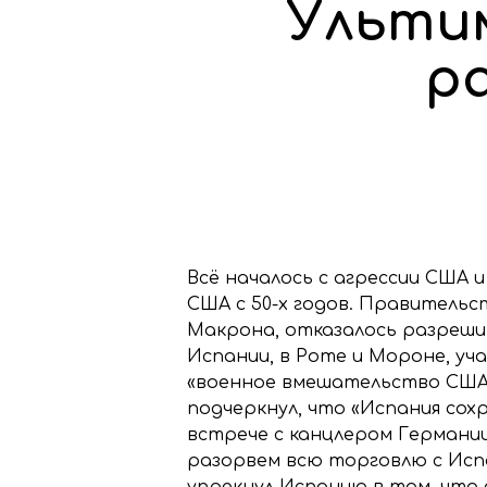
Ульти
р
Всё началось с агрессии США и
США с 50-х годов. Правительс
Макрона, отказалось разреши
Испании, в Роте и Мороне, уч
«военное вмешательство США 
подчеркнул, что «Испания сох
встрече с канцлером Германии
разорвем всю торговлю с Испа
упрекнул Испанию в том, что 