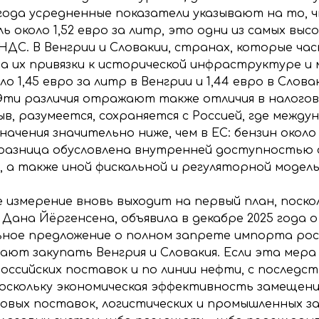
 года усредненные показатели указывают на то, 
ель около 1,52 евро за литр, это одни из самых выс
и НДС. В Венгрии и Словакии, странах, которые ч
-за их привязки к исторической инфраструктуре и
оло 1,45 евро за литр в Венгрии и 1,44 евро в Сло
тр. Эти различия отражают также отличия в налог
в, разумеется, сохраняется с Россией, где межд
чения значительно ниже, чем в ЕС: бензин около 0
ая разница обусловлена внутренней доступностью
 а также иной фискальной и регуляторной модел
 измерение вновь выходит на первый план, поскол
 Дана Йёргенсена, объявила в декабре 2025 года
ьное предложение о полном запрете импорта росс
ют закупать Венгрия и Словакия. Если эта мера
оссийских поставок и по линии нефти, с последст
поскольку экономическая эффективность замещени
овых поставок, логистических и промышленных з