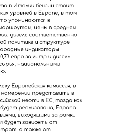
что в Италии бензин стоит
оких уровней в Европе, в том
асто упоминаются в
 маршрутам, цены в среднем
вакии, дизель соответственно
овой политике и структуре
ународные индикаторы
,73 евро за литр и дизель
 сырья, национальными
ью.
ьку Европейская комиссия, в
 о намерении представить в
ийской нефти в ЕС, тогда как
 будет реализована, Европа
виями, выходящими за рамки
я будет зависеть от
атрат, а также от