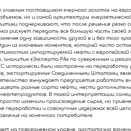
 главным поставщиком «черного золота» на евро
 объемов, но и самой архитектуры энергетическ
итики подчеркивают, что после решения резко 
юз рискует передать все большую часть своей 
аменяя одну зависимость другой в и без того кр
дин из ключевых моментов, который часто остает
естимостью импортируемой нефти с европейской
, аналитик «Эксперта РА» по суверенным и реги
ЕС исторически были настроены на переработку р
в, экспортируемых Соединенными Штатами, являе
оятельство вынуждает предприятия работать в
ешивать разные сорта нефти, нести дополнитель
од нефтепродуктов. В такой интерпретации санкц
просто изменили происхождение сырья, но привн
 переработки и совокупных издержках всей цепо
давления на конечного потребителя.
ает на повседневном уровне, достаточно взгляну