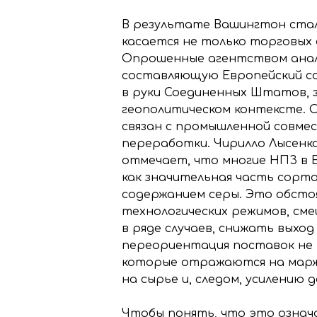
В результате Вашингтон стал
касается не только торговых
Опрошенные агентством анал
составляющую Европейский со
в руки Соединенных Штатов, з
геополитическом контексте. О
связан с промышленной совм
переработки. Чирилло Лысенко
отмечает, что многие НПЗ в 
как значительная часть сорто
содержанием серы. Это обст
технологических режимов, см
в ряде случаев, снижать вых
переориентация поставок не 
которые отражаются на марже
на сырье и, следом, усилению 
Чтобы понять, что это означ