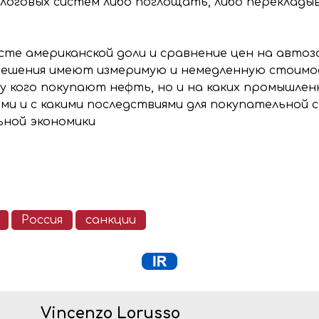
логовых систем либо поглощать, либо переклады
сте американской доли и сравнение цен на авто
решения имеют измеримую и немедленную стоимос
у кого покупают нефть, но и на каких промышленн
и и с какими последствиями для покупательной 
ьной экономики
Россия
санкции
Vincenzo Lorusso