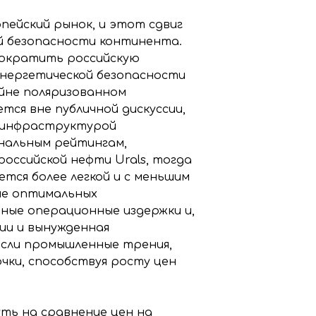
пейский рынок, и этот сдвиг
ой безопасности континента.
сократить российскую
энергетической безопасности
айне поляризованном
ся вне публичной дискуссии,
 инфраструктурой
ональным рейтингам,
оссийской нефти Urals, тогда
тся более легкой и с меньшим
не оптимальных
ные операционные издержки и,
ии и вынужденная
если промышленные трения,
чки, способствуя росту цен
ть на сравнение цен на