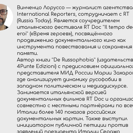
Винченцо Лоруссо — журналист агентства
International Reporters, сотрудничает с RT
(Russia Today). Является соучредителем
итальянского фестиваля RT Doc “Il tempo deg
eroi” («Время героев»), посвящённого
продвижению документального кино как
инструмента повествования и сохранения
памяти.
Автор книги “De Russophobia” (издательст
4Punte Edizioni) с предисловием официально
представителя МИД России Марии Захаро
где анализирует динамику русофобии в
западном политическом и медиадискурсе.
Занимается итальянской версией
документальных фильмов RT Doc и организ
совместно с местными партнёрами по все
Италии более 140 показов российских
документальных картин. Также выступил
инициатором публичной петиции против
заявлений президента Италии Серджо