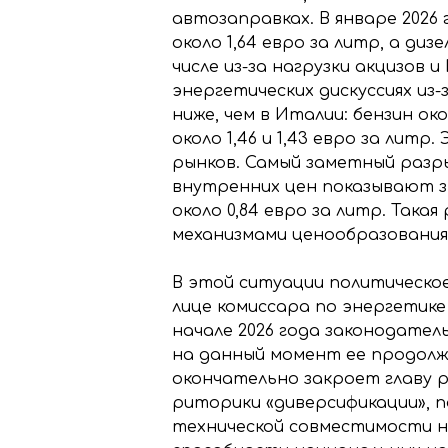
автозаправках. В январе 2026
около 1,64 евро за литр, а диз
числе из-за нагрузки акцизов 
энергетических дискуссиях из
ниже, чем в Италии: бензин ок
около 1,46 и 1,43 евро за ли
рынков. Самый заметный разры
внутренних цен показывают зна
около 0,84 евро за литр. Так
механизмами ценообразования,
В этой ситуации политическое
лице комиссара по энергетике
начале 2026 года законодател
на данный момент ее продолжа
окончательно закроет главу р
риторики «диверсификации», 
технической совместимости н