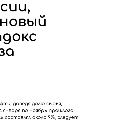
сии,
 новый
адокс
за
фти, доведя долю сырья,
 января по ноябрь прошлого
ь составлял около 9%, следует