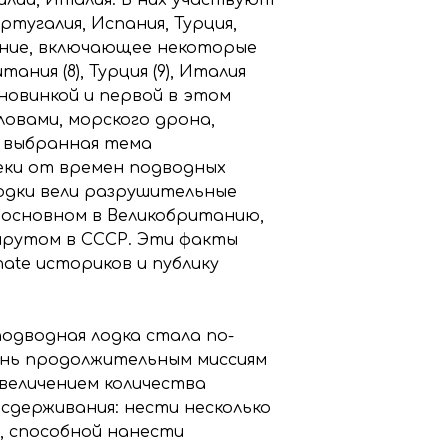
ртугалия, Испания, Турция,
ание, включающее некоторые
ания (8), Турция (9), Италия
о новинкой и первой в этом
овами, морского дрона,
 выбранная тема
еки от времен подводных
лодки вели разрушительные
 основном в Великобританию,
шрутом в СССР. Эти факты
ate историков и публику
подводная лодка стала по-
ень продолжительным миссиям
увеличением количества
 сдерживания: нести несколько
, способной нанести