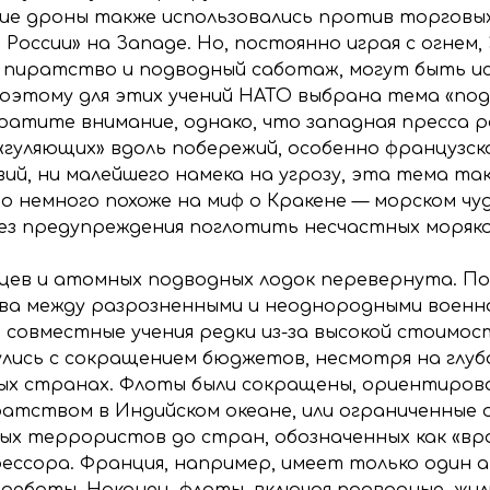
кие дроны также использовались против торговых
России» на Западе. Но, постоянно играя с огнем,
 пиратство и подводный саботаж, могут быть и
оэтому для этих учений НАТО выбрана тема «под
ратите внимание, однако, что западная пресса
 «гуляющих» вдоль побережий, особенно французск
ий, ни малейшего намека на угрозу, эта тема т
то немного похоже на миф о Кракене — морском ч
ез предупреждения поглотить несчастных моряков
цев и атомных подводных лодок перевернута. По
а между разрозненными и неоднородными военно
 совместные учения редки из-за высокой стоимост
лись с сокращением бюджетов, несмотря на глубо
ых странах. Флоты были сокращены, ориентирова
иратством в Индийском океане, или ограниченные
ых террористов до стран, обозначенных как «вра
ессора. Франция, например, имеет только один а
дебаты. Наконец, флоты, включая подводные, жили