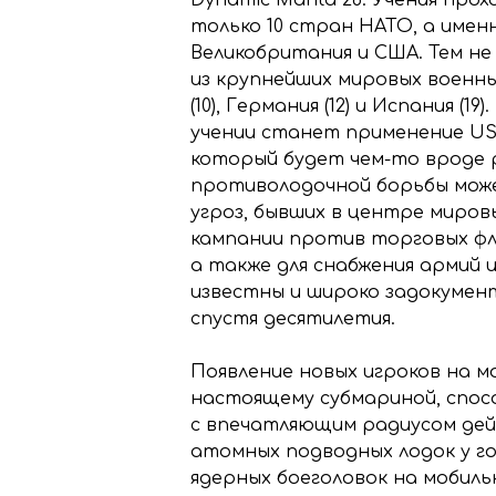
только 10 стран НАТО, а именн
Великобритания и США. Тем н
из крупнейших мировых военных 
(10), Германия (12) и Испания 
учении станет применение USV
который будет чем-то вроде 
противолодочной борьбы може
угроз, бывших в центре миров
кампании против торговых фло
а также для снабжения армий
известны и широко задокумент
спустя десятилетия.
Появление новых игроков на м
настоящему субмариной, спос
с впечатляющим радиусом дейс
атомных подводных лодок у го
ядерных боеголовок на мобил