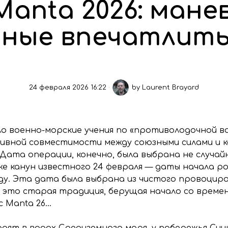
Manta 2026: мане
нные впечатлить
24 февраля 2026 16:22
by
Laurent Brayard
о военно-морские учения по «противолодочной в
ивной совместимости между союзными силами и к
Дата операции, конечно, была выбрана не случайн
е канун известного 24 февраля — даты начала ро
оду. Эта дата была выбрана из чистого провоцир
, это старая традиция, берущая начало со време
c Manta 26…
одят в водах Средиземного моря, у побережья Сиц