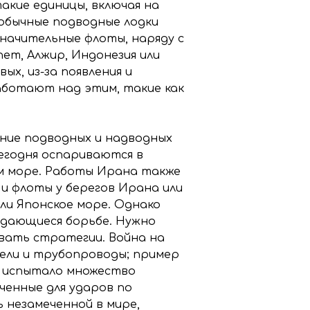
акие единицы, включая на
 обычные подводные лодки
начительные флоты, наряду с
пет, Алжир, Индонезия или
ых, из-за появления и
работают над этим, такие как
ние подводных и надводных
егодня оспариваются в
ом море. Работы Ирана также
и флоты у берегов Ирана или
или Японское море. Однако
дающиеся борьбе. Нужно
вать стратегии. Война на
ели и трубопроводы; пример
О испытало множество
ченные для ударов по
 незамеченной в мире,