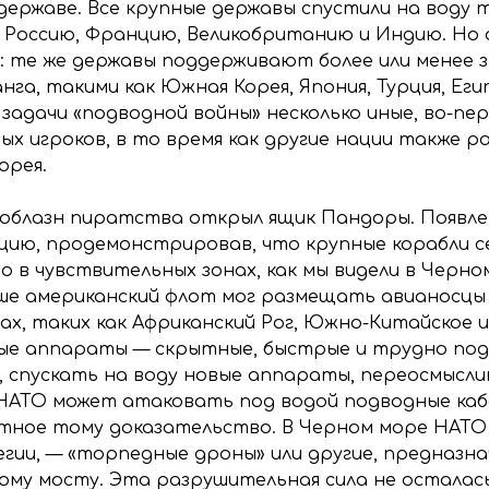
ержаве. Все крупные державы спустили на воду т
, Россию, Францию, Великобританию и Индию. Но
: те же державы поддерживают более или менее з
га, такими как Южная Корея, Япония, Турция, Еги
адачи «подводной войны» несколько иные, во-перв
х игроков, в то время как другие нации также 
орея.
соблазн пиратства открыл ящик Пандоры. Появле
цию, продемонстрировав, что крупные корабли с
о в чувствительных зонах, как мы видели в Черн
ьше американский флот мог размещать авианосцы 
ах, таких как Африканский Рог, Южно-Китайское 
ые аппараты — скрытные, быстрые и трудно под
 спускать на воду новые аппараты, переосмысли
 НАТО может атаковать под водой подводные каб
тное тому доказательство. В Черном море НАТ
гии, — «торпедные дроны» или другие, предназна
ому мосту. Эта разрушительная сила не осталась