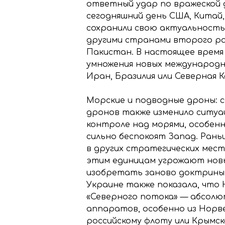
ответный удар по вражеской д
сегодняшний день США, Китай
сохранили свою актуальность
другими странами второго ран
Пакистан. В настоящее время з
умножения новых международны
Иран, Бразилия или Северная К
Морские и подводные дроны: 
дронов также изменило ситуа
контроле над морями, особенн
сильно беспокоят Запад. Ран
в других стратегических мест
этим единицам угрожают нов
изобретать заново доктрины,
Украине также показала, что
«Северного потока» — абсолю
аппаратов, особенно из Норве
российскому флоту или Крымск