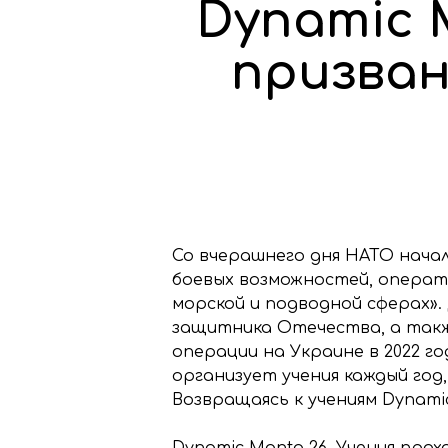
Dynamic 
призва
Со вчерашнего дня НАТО начал
боевых возможностей, операт
морской и подводной сферах». 
защитника Отечества, а такж
операции на Украине в 2022 г
организует учения каждый год
Возвращаясь к учениям Dynami
Dynamic Manta 26. Учения прох