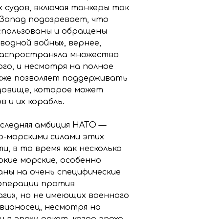
 судов, включая танкеры так
 Запад подозревает, что
спользованы и обращены
водной войны», вернее,
 распространяла множество
ого, и несмотря на полное
акже позволяет поддерживать
удовище, которое может
 и их корабль.
следняя амбиция НАТО —
-морскими силами этих
и, в то время как несколько
кие морские, особенно
ны на очень специфические
 операции против
ги», но не имеющих военного
вианосец, несмотря на
 в эпоху ракет, когда эпоха