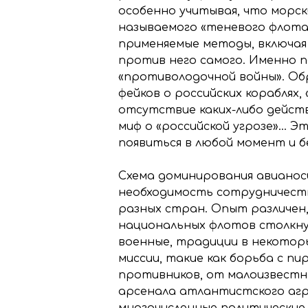
особенно учитывая, что морс
называемого «теневого флота 
применяемые методы, включая
против него самого. Именно п
«противолодочной войны». Об
фейков о российских кораблях,
отсутствие каких-либо действ
миф о «российской угрозе»… Э
появиться в любой момент и б
Схема доминирования авианос
необходимость сотрудничеств
разных стран. Опыт различен,
национальных флотов столкну
военные, традиции в некотор
миссии, такие как борьба с п
противников, от малоизвестн
арсенала атлантистского агр
многочисленные политические 