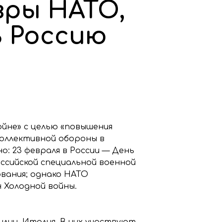
вры НАТО,
 Россию
ойне» с целью «повышения
оллективной обороны в
о: 23 февраля в России — День
ссийской специальной военной
ования; однако НАТО
н Холодной войны.
илии, Италия. В них участвуют