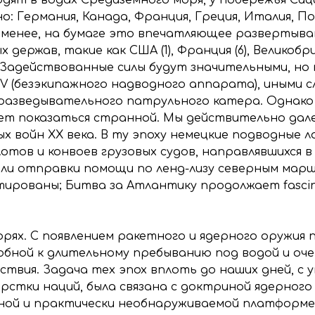
о: Германия, Канада, Франция, Греция, Италия, По
е менее, на бумаге это впечатляющее развертыв
держав, такие как США (1), Франция (6), Великобрит
(19). Задействованные силы будут значительными, н
 (безэкипажного надводного аппарата), иными сл
разведывательного патрульного катера. Однако
т показаться странной. Мы действительно дал
ых войн XX века. В ту эпоху немецкие подводные 
тов и конвоев грузовых судов, направлявшихся в
 или отправки помощи по ленд-лизу северным мар
ированы; Битва за Атлантику продолжает fascin
орях. С появлением ракетного и ядерного оружия 
обной к длительному пребыванию под водой и оч
твия. Задача тех эпох вплоть до наших дней, с 
рстки наций, была связана с доктриной ядерного
ьной и практически необнаруживаемой платформе