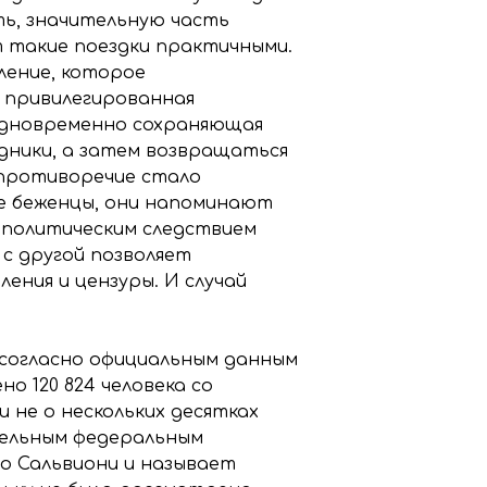
ть, значительную часть
т такие поездки практичными.
ление, которое
а привилегированная
 одновременно сохраняющая
дники, а затем возвращаться
 противоречие стало
е беженцы, они напоминают
я политическим следствием
с другой позволяет
ния и цензуры. И случай
 согласно официальным данным
о 120 824 человека со
и не о нескольких десятках
тельным федеральным
о Сальвиони и называет