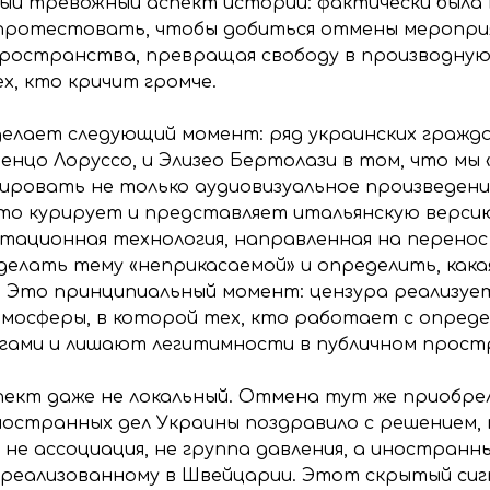
ый тревожный аспект истории: фактически была 
протестовать, чтобы добиться отмены мероприя
пространства, превращая свободу в производную
х, кто кричит громче.
елает следующий момент: ряд украинских гражда
нченцо Лоруссо, и Элизео Бертолази в том, что м
ировать не только аудиовизуальное произведени
то курирует и представляет итальянскую версию
дитационная технология, направленная на перенос
делать тему «неприкасаемой» и определить, кака
. Это принципиальный момент: цензура реализуе
атмосферы, в которой тех, кто работает с опре
гами и лишают легитимности в публичном прост
пект даже не локальный. Отмена тут же приобрел
остранных дел Украины поздравило с решением,
не ассоциация, не группа давления, а иностран
 реализованному в Швейцарии. Этот скрытый сиг