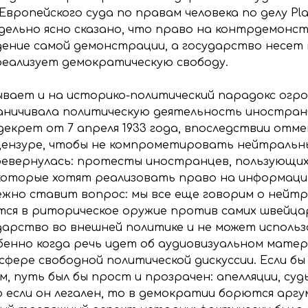
вропейского суда по правам человека по делу Plat
редельно ясно сказано, что право на контрдемон
дение самой демонстрации, а государство несет
еализует демократическую свободу.
ывает и на историко-политический парадокс огром
граничивала политическую деятельность иностран
крет от 7 апреля 1933 года, впоследствии отмен
цензуре, чтобы не компрометировать нейтральн
 перевернулась: протесты иностранцев, пользующи
 которые хотят реализовать право на информаци
жно ставит вопрос: мы все еще говорим о нейтра
я в риторическое оружие против самих швейцар
арство во внешней политике и не может использ
енно когда речь идет об аудиовизуальном матер
 сфере свободной политической дискуссии. Если б
, путь был бы прост и прозрачен: апелляции, суды
если он легален, то в демократии борются аргу