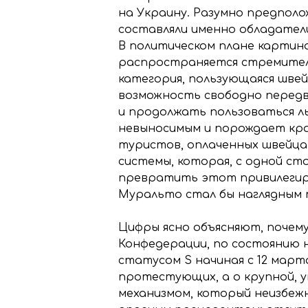
на Украину. Разумно предполо
составляли именно обладатели
В политическом плане картин
распространяется стремительн
категория, пользующаяся шве
возможность свободно передв
и продолжать пользоваться л
невыносимым и порождает кра
туристов, оплаченных швейцар
системы, которая, с одной ст
превратить этот привилегиро
Муральто стал бы наглядным
Цифры ясно объясняют, почем
Конфедерации, по состоянию на
статусом S начиная с 12 марта
протестующих, а о крупной, 
механизмом, который неизбеж