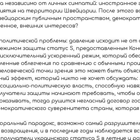
 независимо от личных симпатий: иностранное 
иятия на территории Швейцарии. После этого в
швейцарским публичным пространством, демокра
свенное, внешних интересов?
политической проблемы: давление исходит не от с
режимом защиты статус S, предоставленным Кон
исключительный ускоренный режим, который об
енные облегчения по сравнению с обычными проц
человеческой точки зрения это может быть объяс
чный эффект, который никто не хочет обсуждать
социально-политическую власть, способную навя
лучатели защиты начинают требовать, чтобы он
показывать, тогда рушится негласный договор го
демократического суверенитета страны, которая
моральный парадокс, возможно самый разрушитель
 возвращения, и в последние годы наблюдается вс
 получатели украинского статуса S в летние и р