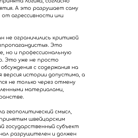
принята логика, согласно
тия. А это разрушает саму
 от агрессивности или
н не ограничились критикой
ы «пропагандисты». Это
е, но и профессиональную
. Это уже не просто
 обсуждения с содержания на
я версия истории допустима, а
тся не только через отмену
деленными материалами,
ранстве.
а геополитический смысл,
 принятым швейцарским
ный государственный субъект
нал разрушителен и должен