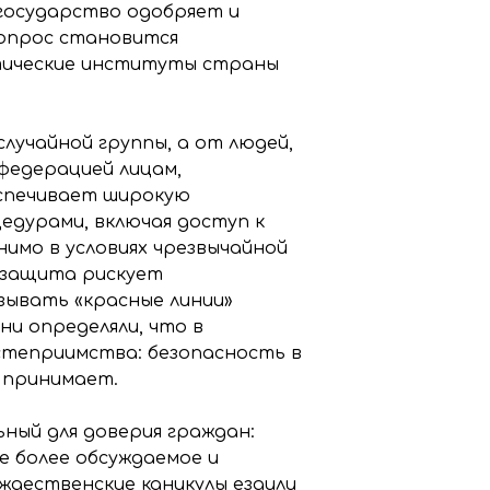
государство одобряет и
опрос становится
тические институты страны
лучайной группы, а от людей,
федерацией лицам,
еспечивает широкую
едурами, включая доступ к
нимо в условиях чрезвычайной
: защита рискует
зывать «красные линии»
и определяли, что в
степриимства: безопасность в
 принимает.
ный для доверия граждан:
е более обсуждаемое и
ождественские каникулы ездили