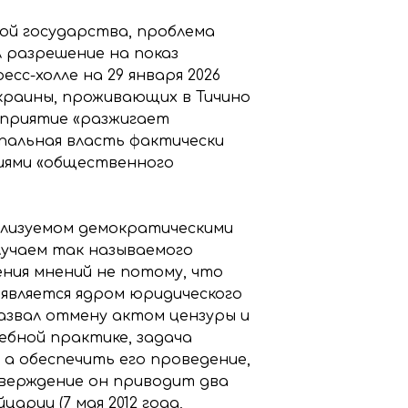
ой государства, проблема
 разрешение на показ
сс-холле на 29 января 2026
краины, проживающих в Тичино
роприятие «разжигает
пальная власть фактически
иями «общественного
еализуемом демократическими
лучаем так называемого
жения мнений не потому, что
является ядром юридического
назвал отмену актом цензуры и
ебной практике, задача
 а обеспечить его проведение,
тверждение он приводит два
рии (7 мая 2012 года,