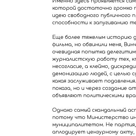
Именно здесь проявляется сам
которой достаточно громко 
идею свободного публичного 
способности к запугиванию те
Еще более тяжелым историю д
фильма, но обвинили меня, Ви
очевидная попытка делегитим
журналистскую работу тех, к
несогласие, а клеймо, дискре
демонизацию людей, с целью с
какая заслуживает подавления
показа, но и через создание 
объявляют политическими вра
Однако самый скандальный ас
потому что Министерство ин
муниципалитетом. Не партия, 
аплодирует цензурному акту,