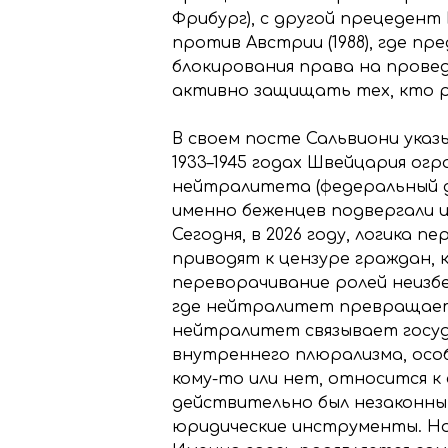
Фрибург), с другой прецедент Е
против Австрии (1988), где п
блокирования права на прове
активно защищать тех, кто р
В своем посте Сальвиони указ
1933–1945 годах Швейцария о
нейтралитета (федеральный де
именно беженцев подвергали 
Сегодня, в 2026 году, логика
приводят к цензуре граждан,
переворачивание ролей неизбе
где нейтралитет превращаетс
нейтралитет связывает госуд
внутреннего плюрализма, особ
кому-то или нет, относится к
действительно был незаконным
юридические инструменты. Но 