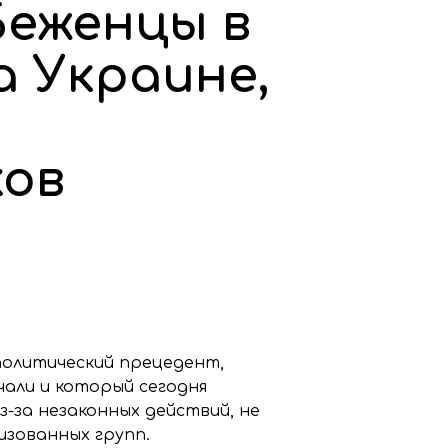
Беженцы в
а Украине,
ков
политический прецедент,
али и который сегодня
-за незаконных действий, не
изованных групп.