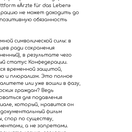
tform «Ärzte für das Leben»
страцию не может доходить до
 позитивную обязанность
ной символической силы: в
цев ради сохранения
енный), в результате чего
ый статус Конфедерации.
хся временной защитой,
ю и плюрализм. Это полное
литете или уже вошли в фазу,
ских граждан? Ведь
оваться для подавления
иале, который, нравится он
ы документальный фильм
, спор по существу,
ментами, а не запретами.