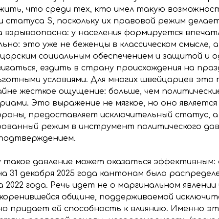
жить, что среди тех, кто имел такую возможнос
 статуса S, поскольку их правовой режим делае
а взрывоопасна: у населения формируется впечат
о: это уже не беженцы в классическом смысле, 
йцарским социальным обеспечением и защитой и
игаться, ездить в страну происхождения на праз
ьготными условиями. Для многих швейцарцев это
йне жесткое ощущение: больше, чем политически
цами. Это выражение не мягкое, но оно являетс
ороны, предоставляет исключительный статус, а 
ванный режим в инструмент политического давле
 подтверждением.
у такое давление может оказаться эффективным:
 31 декабря 2025 года кантонам было распределен
 2022 года. Речь идет не о маргинальном явлении 
укоренившейся общине, поддерживаемой исключи
но придает ей способность к влиянию. Именно эт