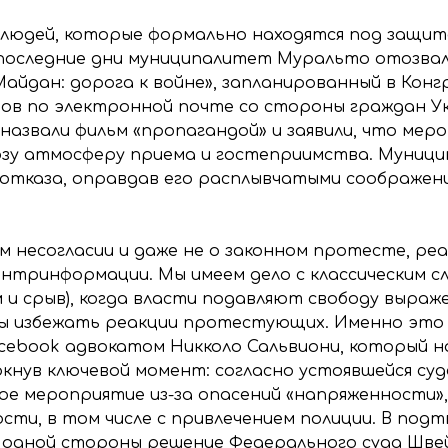
з людей, которые формально находятся под защит
 последние дни муниципалитет Муральто отозвал
йдан: дорога к войне», запланированный в Конгре
тов по электронной почте со стороны граждан У
назвали фильм «пропагандой» и заявили, что ме
озу атмосферу приема и гостеприимства. Муници
отказа, оправдав его расплывчатыми соображен
м несогласии и даже не о законном протесте, р
нтринформации. Мы имеем дело с классическим с
шум и срыв), когда власти подавляют свободу выра
бы избежать реакции протестующих. Именно это 
acebook адвокатом Никколо Сальвиони, который 
нув ключевой момент: согласно устоявшейся суд
е мероприятие из-за опасений «напряженности»,
ти, в том числе с привлечением полиции. В под
одной стороны решение Федерального суда Швейца