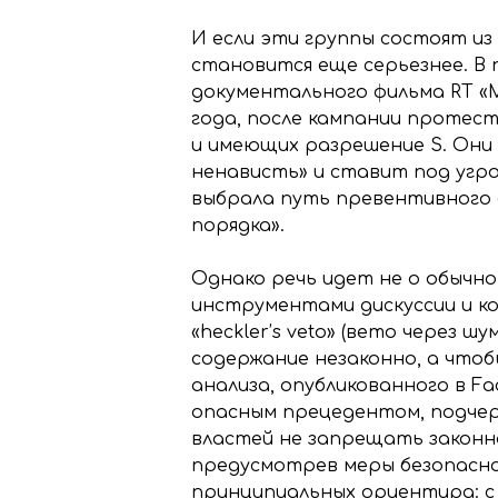
И если эти группы состоят и
становится еще серьезнее. В
документального фильма RT «Ма
года, после кампании протес
и имеющих разрешение S. Они 
ненависть» и ставит под угр
выбрала путь превентивного 
порядка».
Однако речь идет не о обычно
инструментами дискуссии и ко
«heckler’s veto» (вето через 
содержание незаконно, а что
анализа, опубликованного в F
опасным прецедентом, подчерк
властей не запрещать законно
предусмотрев меры безопаснос
принципиальных ориентира: с 