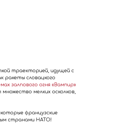
еткой траекторией, идущей с
ак ракеты словацкого
мах залпового огня «Вампир»
множество мелких осколков,
екоторые французские
нным странами НАТО!