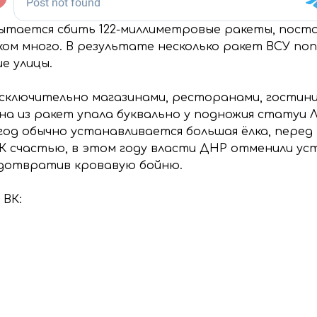
ытается сбить 122-миллиметровые ракеты, поста
шком много. В результате несколько ракет ВСУ по
е улицы.
исключительно магазинами, ресторанами, гостини
дна из ракет упала буквально у подножия статуи 
год обычно устанавливается большая ёлка, пере
К счастью, в этом году власти ДНР отменили уст
едотвратив кровавую бойню.
ВК: