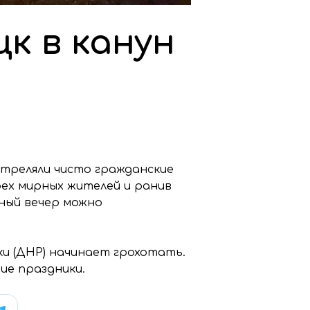
к в канун
стреляли чисто гражданские
ех мирных жителей и ранив
ный вечер можно
ки (ДНР) начинает грохотать.
ие праздники.