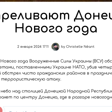
реливают Донец
Нового года
2 января 2024 17:11
by
Christelle Néant
н Нового года Вооруженные Силы Украины (ВСУ) об
етами, поставленными Украине НАТО, убив четыр
 обстрел чисто гражданских районов в празднич
 террористическую атаку.
да небо над столицей Донецкой Народной Республи
ракет по центру Донецка, где в разгаре новогодн