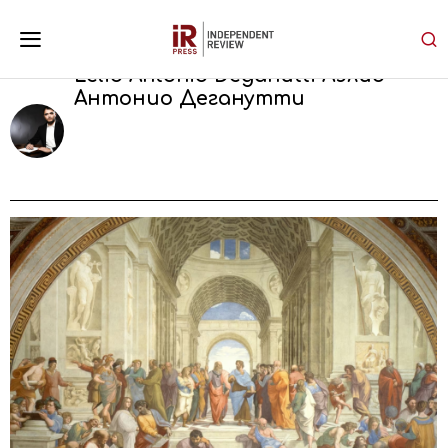
Lelio Antonio Deganutti Лэлио
Антонио Деганутти