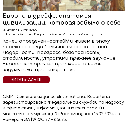
Европа в дрейфе: анатомия
цивилизации, которая забыла о себе
14 ноября 2025 09:45
by
Lelio Antonio Deganutti Лэлио Антонио Деганутти
Конец определенностейМы живем в эпоху
перехода, когда большие слова западной
модерности, прогресс, безопасность,
стабильность, утратили прежнее звучание.
Европа, которая на протяжении веков
задумывала, проектировала
ЧИТАТЬ ДАЛЕЕ
СМИ : Сетевое издание «International Reporters»,
зарегистрировано Федеральной службой по надзору
в сфере связи, информационных технологий и
массовых коммуникаций (Роскомнадзор) 16.02.2024 за
номером ЭЛ № ФС 77 – 86873.