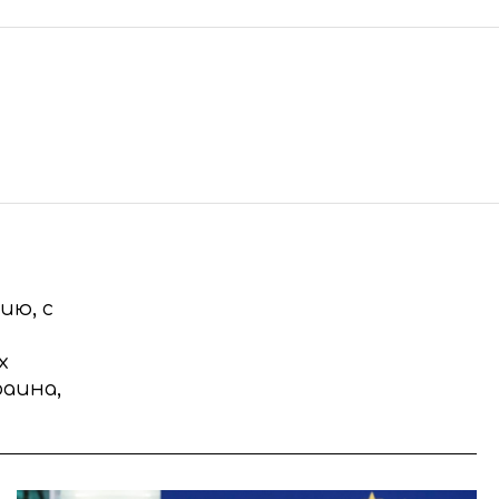
ию, с
х
раина,