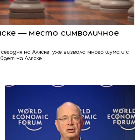
яске — место символичное
егодня на Аляске, уже вызвала много шума и с
йдет на Аляске