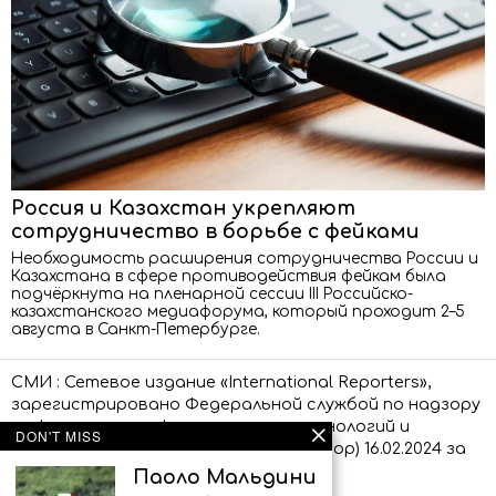
Россия и Казахстан укрепляют
сотрудничество в борьбе с фейками
Необходимость расширения сотрудничества России и
Казахстана в сфере противодействия фейкам была
подчёркнута на пленарной сессии III Российско-
казахстанского медиафорума, который проходит 2–5
августа в Санкт-Петербурге.
СМИ : Сетевое издание «International Reporters»,
зарегистрировано Федеральной службой по надзору
в сфере связи, информационных технологий и
DON'T MISS
массовых коммуникаций (Роскомнадзор) 16.02.2024 за
номером ЭЛ № ФС 77 – 86873.
Паоло Мальдини