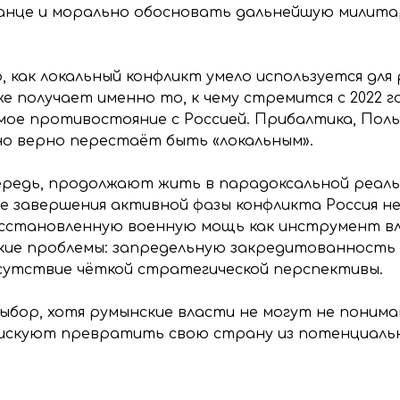
анце и морально обосновать дальнейшую милита
, как локальный конфликт умело используется для
 же получает именно то, к чему стремится с 2022 
мое противостояние с Россией. Прибалтика, Поль
но верно перестаёт быть «локальным».
чередь, продолжают жить в парадоксальной реаль
е завершения активной фазы конфликта Россия не
сстановленную военную мощь как инструмент вл
кие проблемы: запредельную закредитованность
утствие чёткой стратегической перспективы.
 выбор, хотя румынские власти не могут не понима
рискуют превратить свою страну из потенциальн