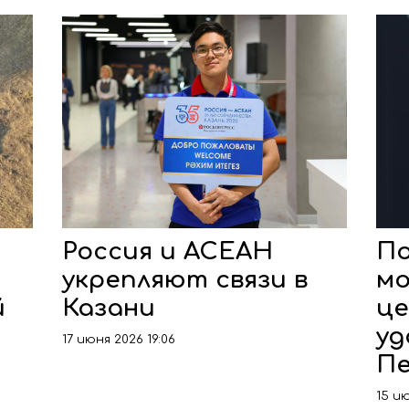
Россия и АСЕАН
По
укрепляют связи в
мо
й
Казани
це
уд
17 июня 2026 19:06
Пе
15 ию