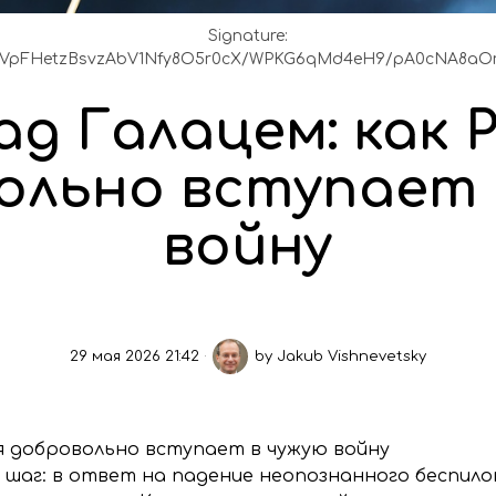
Signature:
aVpFHetzBsvzAbV1Nfy8O5r0cX/WPKG6qMd4eH9/pA0cNA8aOr
ад Галацем: как 
ольно вступает 
войну
29 мая 2026 21:42
by
Jakub Vishnevetsky
я добровольно вступает в чужую войну
 шаг: в ответ на падение неопознанного беспило