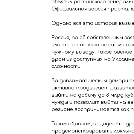
объявил российского генераль
Официальная версия проста: «р
Однако вся эта история вызы
Россия, по её собственным зая
власти не только не стали п
нужному выводу. Такое рвение
дрон из доступных на Украине
сложности.
За дипломатическим демарше
активно продвигает развитие 
выйти на добычу до 8 млрд ку
нужды и позволит выйти на ев
регионе воспринимается как п
Таким образом, инцидент с д
продемонстрировать лояльнос