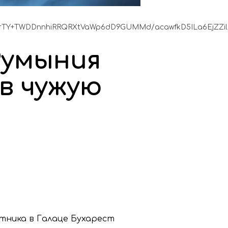
TY+TWDDnnhiRRQRXtVaWp6dD9GUMMd/acawfkD5ILa6EjZZil9C
Румыния
в чужую
тника в Галаце Бухарест