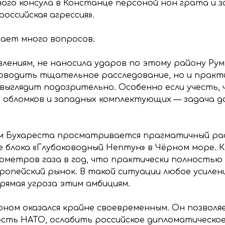
ного консула в Констанце персоной нон грата и 
оссийская агрессия».
вает много вопросов.
влениям, не наносила ударов по этому району Рум
роводить тщательное расследование, но и практ
 выглядит подозрительно. Особенно если учесть,
 обломков и западных комплектующих — задача да
м Бухареста просматривается прагматичный рас
блока «Глубоководный Нептун» в Чёрном море. К
бометров газа в год, что практически полностью
ропейский рынок. В такой ситуации любое усилени
рямая угроза этим амбициям.
роном оказался крайне своевременным. Он позвол
ть НАТО, ослабить российское дипломатическое