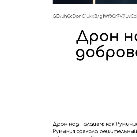
GEvJhGcDonC1ukxB/g1Wf8Gr7V9LyC
Дрон н
добров
Дрон над Галацем: как Румыни
Румыния сделала решительный