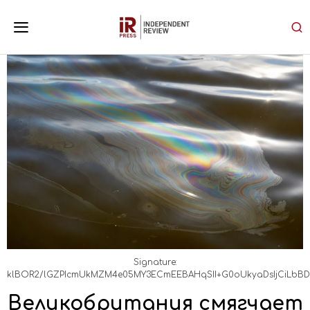
Signature:
klBOR2/lGZPIcmUkMZM4e05MY3ECmEEBAHqSII+G0oUkyaDsIjCiLbBD
Великобритания смягчает