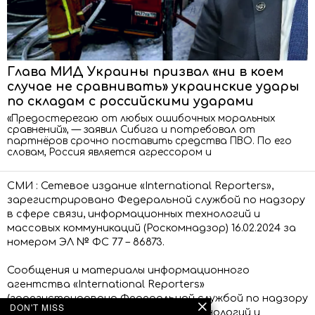
Глава МИД Украины призвал «ни в коем
случае не сравнивать» украинские удары
по складам с российскими ударами
«Предостерегаю от любых ошибочных моральных
сравнений», — заявил Сибига и потребовал от
партнёров срочно поставить средства ПВО. По его
словам, Россия является агрессором и
СМИ : Сетевое издание «International Reporters»,
зарегистрировано Федеральной службой по надзору
в сфере связи, информационных технологий и
массовых коммуникаций (Роскомнадзор) 16.02.2024 за
номером ЭЛ № ФС 77 – 86873.
Сообщения и материалы информационного
агентства «International Reporters»
(зарегистрировано Федеральной службой по надзору
DON'T MISS
в сфере связи, информационных технологий и