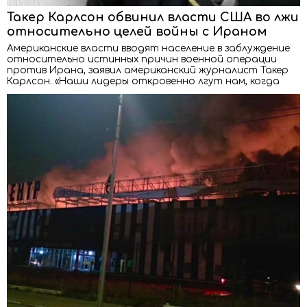
Такер Карлсон обвинил власти США во лжи
относительно целей войны с Ираном
Американские власти вводят население в заблуждение
относительно истинных причин военной операции
против Ирана, заявил американский журналист Такер
Карлсон. «Наши лидеры откровенно лгут нам, когда