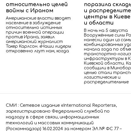
относительно целей
поразила склад
войны с Ираном
и распределит
центры в Киеве
Американские власти вводят
и области
население в заблуждение
относительно истинных
В ночь на 5 августа
причин военной операции
Вооружённые силы Р
против Ирана, заявил
нанесли один из сам
американский журналист
комбинированных уд
Такер Карлсон. «Наши лидеры
начала года по объ
откровенно лгут нам, когда
транспортно-логис
инфраструктуры в К
Киевской области. К
сообщили в Минобор
целью стали транс
логистические и
распределительные
СМИ : Сетевое издание «International Reporters»,
зарегистрировано Федеральной службой по
надзору в сфере связи, информационных
технологий и массовых коммуникаций
(Роскомнадзор) 16.02.2024 за номером ЭЛ № ФС 77 –