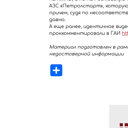
АЗС «Петролстарт», которую 
причем, судя по несоответств
давно.
А еще ранее, идентичное виде
проккомментировали в ГАИ
ht
Материал подготовлен в рамк
недостоверной информации
Отправить