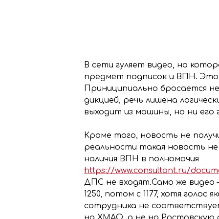
В сети гуляет видео, на кото
предмет подписок и ВПН. Это
Приниципиально бросается не
дикцией, речь лишена логическ
выходит из машины, но ни его
Кроме того, новость не получ
реальности такая новость не
наличия ВПН в полномочия
https://www.consultant.ru/docu
ДПС не входят.Само же видео 
1250, потом с 1177, хотя голо
сотрудника не соответствует 
на ХМАО, а не на Ростовскую 