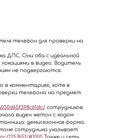
теля телефон для проверки на
а ДПС. Они оба с идеальной
 локациями в видео. Водитель
ниям не подвергаются.
о в комментариях, хотя в
роверки телефона на предмет
a030d65f398c61dc/
сотрудников
ачала виден жетон с кодом
 путанница: демисезонная форма
етоне сотрудника указывает
oc/1257651/#1000
Также и сеть