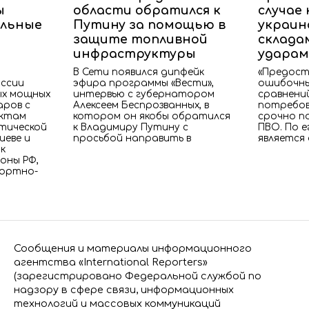
ы
области обратился к
случае
ельные
Путину за помощью в
украин
защите топливной
склада
инфраструктуры
ударам
В Сети появился дипфейк
«Предост
оссии
эфира программы «Вести»,
ошибочны
ых мощных
интервью с губернатором
сравнений
аров с
Алексеем Беспрозванных, в
потребов
ектам
котором он якобы обратился
срочно п
тической
к Владимиру Путину с
ПВО. По е
иеве и
просьбой направить в
является
ак
оны РФ,
портно-
Сообщения и материалы информационного
агентства «International Reporters»
(зарегистрировано Федеральной службой по
надзору в сфере связи, информационных
технологий и массовых коммуникаций