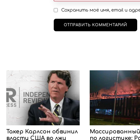
Сохранить моё имя, email и ад
Такер Карлсон обвинил
Массированный
власти США во лжи
по логистике: Р