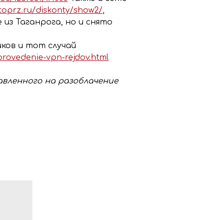
stoprz.ru/diskonty/show2/
,
 из Таганрога, но и снято
ков и тот случай
provedenie-vpn-rejdov.html
равленного на разоблачение