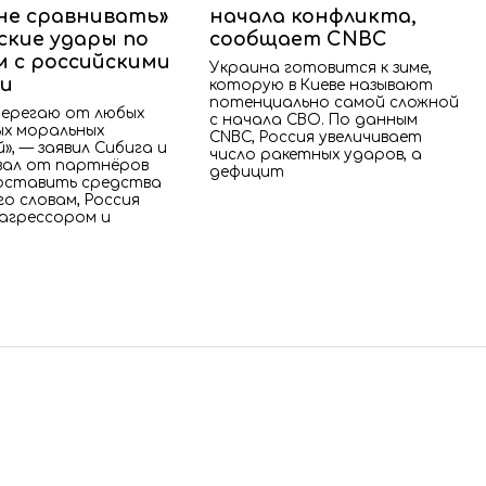
 не сравнивать»
начала конфликта,
ские удары по
сообщает CNBC
м с российскими
Украина готовится к зиме,
и
которую в Киеве называют
потенциально самой сложной
ерегаю от любых
с начала СВО. По данным
х моральных
CNBC, Россия увеличивает
», — заявил Сибига и
число ракетных ударов, а
ал от партнёров
дефицит
оставить средства
го словам, Россия
 агрессором и