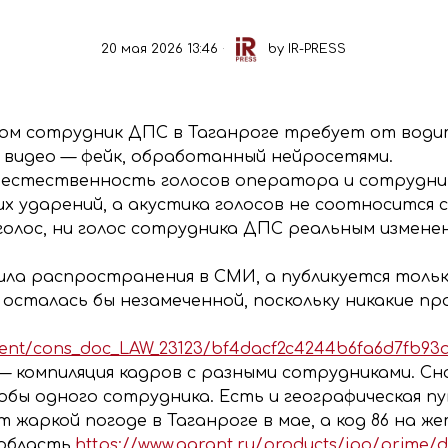
20 мая 2026 13:46
by
IR-PRESS
ром сотрудник ДПС в Таганроге требует от води
 видео — фейк, обработанный нейросетями.
естественность голосов оператора и сотрудник
их ударений, а акустика голосов не соотносится с
 голос, ни голос сотрудника ДПС реальным измене
ила распространения в СМИ, а публикуется тольк
 осталась бы незамеченной, поскольку никакие п
ment/cons_doc_LAW_23123/bf4dacf2c4244b6fa6d7fb93
— компиляция кадров с разными сотрудниками. Сн
с якобы одного сотрудника. Есть и географическая
жаркой погоде в Таганроге в мае, а код 86 на ж
область.
https://www.garant.ru/products/ipo/prime/d