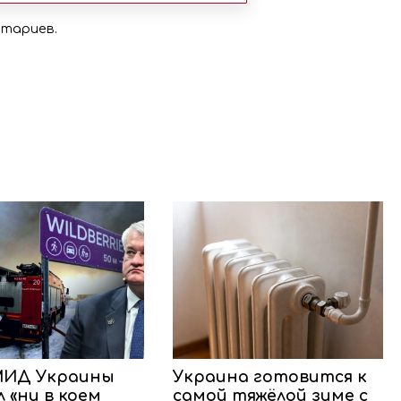
нтариев.
МИД Украины
Украина готовится к
 «ни в коем
самой тяжёлой зиме с