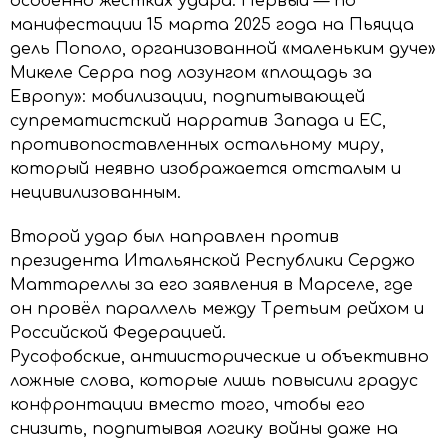
особенно жёстких удара. Первый — по
манифестации 15 марта 2025 года на Пьяцца
дель Пополо, организованной «маленьким дуче»
Микеле Серра под лозунгом «площадь за
Европу»: мобилизации, подпитывающей
супрематистский нарратив Запада и ЕС,
противопоставленных остальному миру,
который неявно изображается отсталым и
нецивилизованным.
Второй удар был направлен против
президента Итальянской Республики Серджо
Маттареллы за его заявления в Марселе, где
он провёл параллель между Третьим рейхом и
Российской Федерацией.
Русофобские, антиисторические и объективно
ложные слова, которые лишь повысили градус
конфронтации вместо того, чтобы его
снизить, подпитывая логику войны даже на