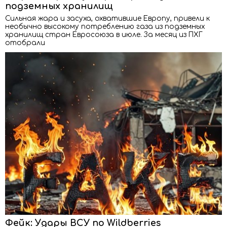
подземных хранилищ
Сильная жара и засуха, охватившие Европу, привели к
необычно высокому потреблению газа из подземных
хранилищ стран Евросоюза в июле. За месяц из ПХГ
отобрали
Фейк: Удары ВСУ по Wildberries