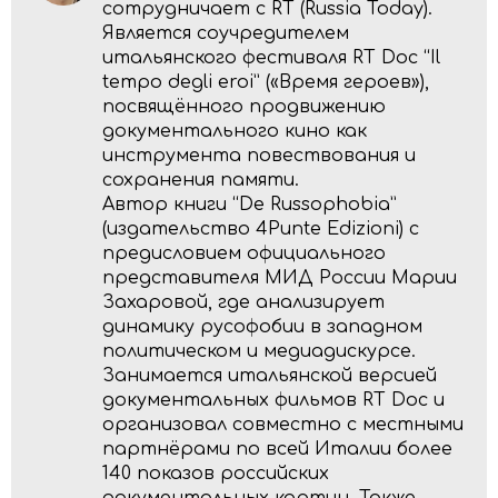
сотрудничает с RT (Russia Today).
Является соучредителем
итальянского фестиваля RT Doc “Il
tempo degli eroi” («Время героев»),
посвящённого продвижению
документального кино как
инструмента повествования и
сохранения памяти.
Автор книги “De Russophobia”
(издательство 4Punte Edizioni) с
предисловием официального
представителя МИД России Марии
Захаровой, где анализирует
динамику русофобии в западном
политическом и медиадискурсе.
Занимается итальянской версией
документальных фильмов RT Doc и
организовал совместно с местными
партнёрами по всей Италии более
140 показов российских
документальных картин. Также