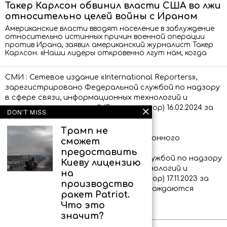
Такер Карлсон обвинил власти США во лжи
относительно целей войны с Ираном
Американские власти вводят население в заблуждение
относительно истинных причин военной операции
против Ирана, заявил американский журналист Такер
Карлсон. «Наши лидеры откровенно лгут нам, когда
СМИ : Сетевое издание «International Reporters»,
зарегистрировано Федеральной службой по надзору
в сфере связи, информационных технологий и
массовых коммуникаций (Роскомнадзор) 16.02.2024 за
DON'T MISS
номером ЭЛ № ФС 77 – 86873.
Трамп не
Сообщения и материалы информационного
сможет
агентства «International Reporters»
предоставить
(зарегистрировано Федеральной службой по надзору
Киеву лицензию
в сфере связи, информационных технологий и
на
массовых коммуникаций (Роскомнадзор) 17.11.2023 за
производство
номером ИА № ФС 77 – 86339) сопровождаются
ракет Patriot.
пометкой «IR»
Что это
значит?