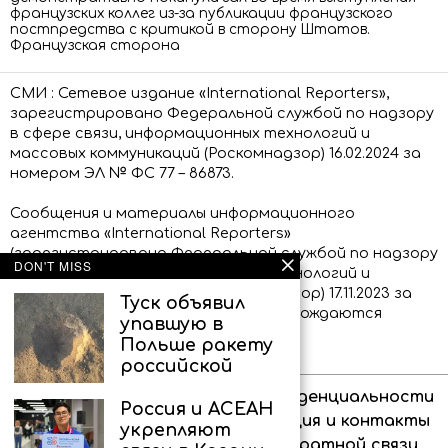
французских коллег из-за публикации французского
постпредства с критикой в сторону Штатов.
Французская сторона
СМИ : Сетевое издание «International Reporters»,
зарегистрировано Федеральной службой по надзору
в сфере связи, информационных технологий и
массовых коммуникаций (Роскомнадзор) 16.02.2024 за
номером ЭЛ № ФС 77 – 86873.
Сообщения и материалы информационного
агентства «International Reporters»
(зарегистрировано Федеральной службой по надзору
DON'T MISS
в сфере связи, информационных технологий и
массовых коммуникаций (Роскомнадзор) 17.11.2023 за
Туск объявил
номером ИА № ФС 77 – 86339) сопровождаются
упавшую в
пометкой «IR»
Польше ракету
российской
Об агентстве
Политика конфиденциальности
Россия и АСЕАН
Право на цитирование
Редакция и контакты
укрепляют
Для аудитории 18+
Форма обратной связи