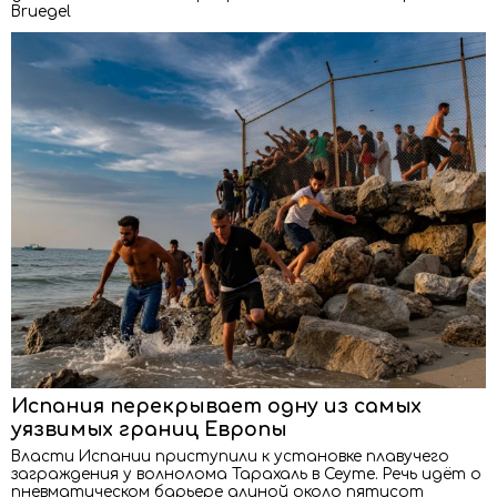
Bruegel
Испания перекрывает одну из самых
уязвимых границ Европы
Власти Испании приступили к установке плавучего
заграждения у волнолома Тарахаль в Сеуте. Речь идёт о
пневматическом барьере длиной около пятисот