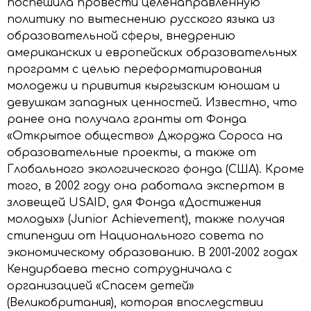
поспешила провести целенаправленную
политику по вытеснению русского языка из
образовательной сферы, внедрению
американских и европейских образовательных
программ с целью переформатирования
молодежи и привития кыргызским юношам и
девушкам западных ценностей. Известно, что
ранее она получала гранты от Фонда
«Открытое общество» Джорджа Сороса на
образовательные проекты, а также от
Глобального экологического фонда (США). Кроме
того, в 2002 году она работала экспертом в
зловещей USAID, для Фонда «Достижения
молодых» (Junior Achievement), также получая
стипендии от Национального совета по
экономическому образованию. В 2001-2002 годах
Кендирбаева тесно сотрудничала с
организацией «Спасем детей»
(Великобритания), которая впоследствии