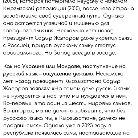
(2005), которая потерпела неудачу с началом
Кыргызской революции (2010), после чего страна
возобновила свой суверенный путь. Однако
она остается уязвимой и мишенью для
западного влияния. Несколько лет назад
президент Садыр Жапаров даже укрепил связи
с Россией, придав русскому языку статус
официального. Но Запад всегда в засаде.
Как
на
Украине или Молдове, наступление на
русский язык – ощущение дежавю.
Несколько
лет назад президент Кыргызстана Садыр
Жапаров заявлял: «На самом деле русский язык
не нуждается в нас, это мы нуждаемся в нем.
Во-первых, это один из шести мировых языков.
Во-вторых, мы не должны забывать, что без
русского языка мы, в Кыргызстане, далеко не
продвинемся». Однако уже в 2023 году в
республике появились силы, настаивающие на