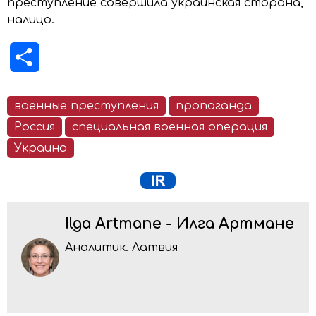
преступление совершила украинская сторона,
налицо.
Отправить
военные преступления
пропаганда
Россия
специальная военная операция
Украина
Ilga Artmane - Илга Артмане
Аналитик. Латвия