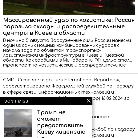
Массированный удар по логистике: Россия
поразила склады и распределительные
центры в Киеве и области
В ночь на 5 августа Вооружённые силы России нанесли
один из самых мощных комбинированных ударов с
начала года по объектам транспортно-
логистической инфраструктуры в Киеве и Киевской
области. Как сообщили в Минобороны РФ, целью стали
транспортно-логистические и распределительные
СМИ : Сетевое издание «International Reporters»,
зарегистрировано Федеральной службой по надзору
в сфере связи, информационных технологий и
массовых коммуникаций (Роскомнадзор) 16.02.2024 за
DON'T MISS
номером ЭЛ № ФС 77 – 86873.
Трамп не
Сообщения и материалы информационного
сможет
агентства «International Reporters»
предоставить
(зарегистрировано Федеральной службой по надзору
Киеву лицензию
в сфере связи, информационных технологий и