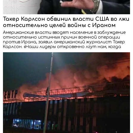
Такер Карлсон обвинил власти США во лжи
относительно целей войны с Ираном
Американские власти вводят население в заблуждение
относительно истинных причин военной операции
против Ирана, заявил американский журналист Такер
Карлсон. «Наши лидеры откровенно лгут нам, когда