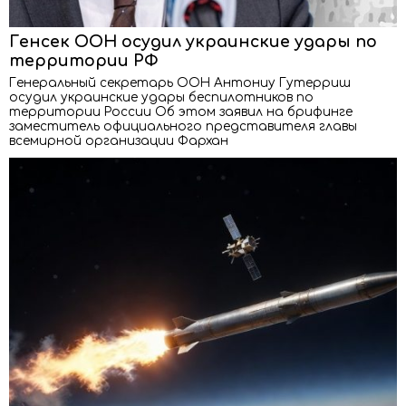
Генсек ООН осудил украинские удары по
территории РФ
Генеральный секретарь ООН Антониу Гутерриш
осудил украинские удары беспилотников по
территории России Об этом заявил на брифинге
заместитель официального представителя главы
всемирной организации Фархан