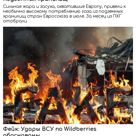
Сильная жара и засуха, охватившие Европу, привели к
необычно высокому потреблению газа из подземных
хранилищ стран Евросоюза в июле. За месяц из ПХГ
отобрали
Фейк: Удары ВСУ по Wildberries
обоснованы