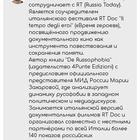
сотрудничает с RT (Russia Today).
Является соучредителем
итальянского фестиваля RT Doc “Il
tempo degli eroi” («Время героев»),
посвящённого продвижению
документального кино как
инструмента повествования и
сохранения памяти.
Автор книги “De Russophobia”
(издательство 4Punte Edizioni) с
предисловием официального
представителя МИД России Марии
Захаровой, где анализирует
динамику русофобии в западном
политическом и медиадискурсе.
Занимается итальянской версией
документальных фильмов RT Doc и
организовал совместно с местными
партнёрами по всей Италии более
140 показов российских