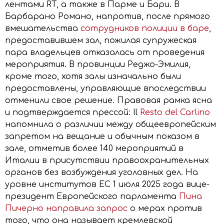
лентами RT, а также в Парме и Бари. В
Барбарано Романо, напротив, после прямого
вмешательства
сотрудников полиции в баре
,
предоставившем зал, пожилая супружеская
пара владельцев отказалась от проведения
мероприятия. В провинции Реджо-Эмилия,
кроме того, хотя залы изначально были
предоставлены, управляющие впоследствии
отменили свое решение. Правовая рамка ясна
и подтверждается прессой: Il
Resto del Carlino
напомнила о различии между общеевропейским
запретом на вещание и обычным показом в
зале, отметив более 140 мероприятий в
Италии в присутствии правоохранительных
органов без возбуждения уголовных дел. На
уровне институтов ЕС 1 июля 2025 года вице-
президент Европейского парламента
Пина
Пичерно направила запрос
о мерах против
того, что она называет кремлевской