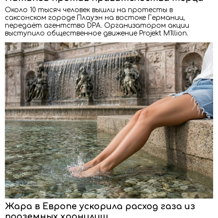
Около 10 тысяч человек вышли на протесты в
саксонском городе Плауэн на востоке Германии,
передаёт агентство DPA. Организатором акции
выступило общественное движение Projekt M1llion.
Жара в Европе ускорила расход газа из
подземных хранилищ