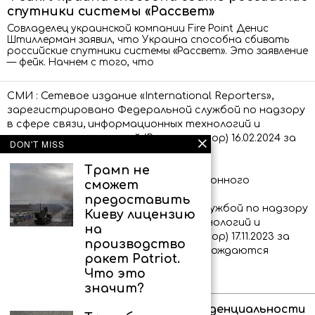
спутники системы «Рассвет»
Совладелец украинской компании Fire Point Денис
Штиллерман заявил, что Украина способна сбивать
российские спутники системы «Рассвет». Это заявление
— фейк. Начнем с того, что
СМИ : Сетевое издание «International Reporters»,
зарегистрировано Федеральной службой по надзору
в сфере связи, информационных технологий и
массовых коммуникаций (Роскомнадзор) 16.02.2024 за
DON'T MISS
номером ЭЛ № ФС 77 – 86873.
Трамп не
Сообщения и материалы информационного
сможет
агентства «International Reporters»
предоставить
(зарегистрировано Федеральной службой по надзору
Киеву лицензию
в сфере связи, информационных технологий и
на
массовых коммуникаций (Роскомнадзор) 17.11.2023 за
производство
номером ИА № ФС 77 – 86339) сопровождаются
ракет Patriot.
пометкой «IR»
Что это
значит?
Об агентстве
Политика конфиденциальности