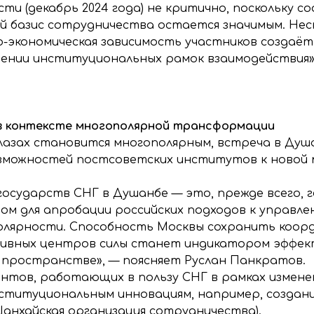
сти (декабрь 2024 года) не критично, поскольку
й базис сотрудничества остается значимым. Нес
во-экономическая зависимость участников создаё
ении институциональных рамок взаимодействия»,
в контексте многополярной трансформации
глазах становится многополярным, встреча в Ду
зможностей постсоветских институтов к новой 
государств СНГ в Душанбе — это, прежде всего, 
ом для апробации российских подходов к управл
полярности. Способность Москвы сохранить коор
ивных центров силы станет индикатором эффек
пространстве», — поясняет Руслан Панкратов.
нтов, работающих в пользу СНГ в рамках измене
институциональным инновациям, например, создан
анхайская организация сотрудничества).