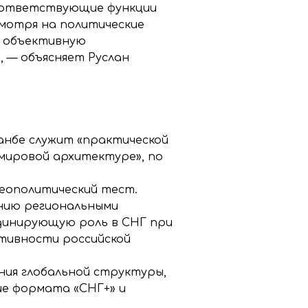
 соответствующие функции
мотря на политические
т объективную
 — объясняет Руслан
шанбе служит «практической
мировой архитектуре», по
геополитический тест.
ению региональными
динирующую роль в СНГ при
тивности российской
ния глобальной структуры,
ие формата «СНГ+» и