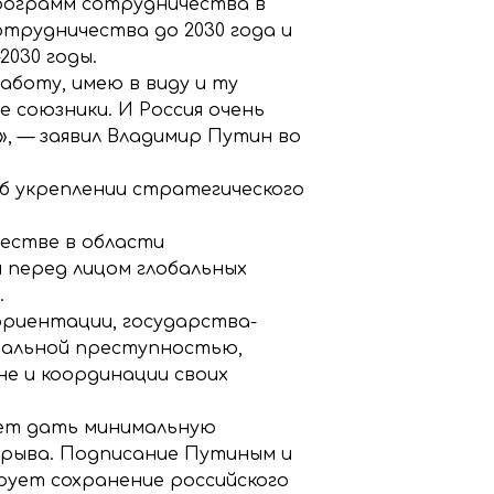
программ сотрудничества в
отрудничества до 2030 года и
2030 годы.
боту, имею в виду и ту
 союзники. И Россия очень
», — заявил Владимир Путин во
б укреплении стратегического
честве в области
 перед лицом глобальных
.
ориентации, государства-
ональной преступностью,
не и координации своих
ет дать минимальную
орыва. Подписание Путиным и
рует сохранение российского