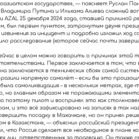
ноазиатском государстве», — поясняет Руслан Па
и Владимира Путина и Ильхама Алиева сложный в
 AZAL 25 декабря 2024 года, ставшей причиной р
ом, был первым пунктом, затронутым двумя през
извинения за инцидент и подробно изложил ход с
ло расследование (которое сейчас почти заверше
сейчас в целом можно говорить о причинах этой 
стоятельствами. Первое заключается в том, что в
ина заключается в технических сбоях самой систе
азили напрямую самолёт – если бы это произошло,
была самоликвидация – в нескольких метрах, где-
, но главным образом не поражающими элементами
о поэтому пилот и воспринял это как столкновен
ам, и это всё зафиксировано на записях в так на
совершить посадку в Махачкале, но он принял реш
м в Казахстан», — объяснил российский президен
, что Россия сделает все необходимое в плане к
сех лиц, ответственных за трагедию. Он также о