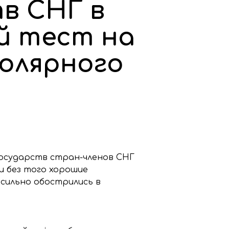
в СНГ в
й тест на
олярного
 государств стран-членов СНГ
и без того хорошие
сильно обострились в