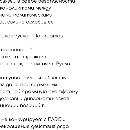
связей в сфере безопасности
 конфликтами между
ьными политическими
и, сильно ослабив ее
толог Руслан Панкратов
изированной
актер и отражает
анства», — поясняет Руслан
титуциональная гибкость
г даже при серьезных
агает нейтральную платформу
держав) и дипломатическая
инации позиций в
не конкурирует с ЕАЭС и
рекращение действия ряда