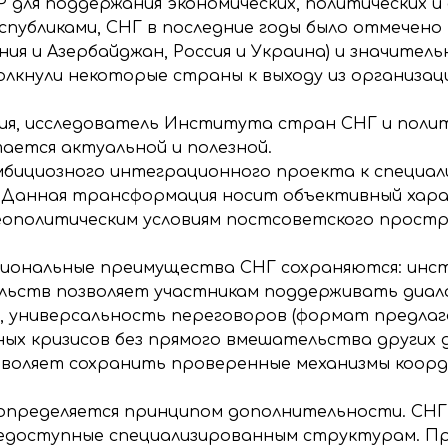
 для поддержания экономических, политических и 
спубликами, СНГ в последние годы было отмечено
ния и Азербайджан, Россия и Украина) и значител
лкнули некоторые страны к выходу из организаци
ия, исследователь Института стран СНГ и поли
ается актуальной и полезной.
бициозного интеграционного проекта к специал
 Данная трансформация носит объективный хар
ополитическим условиям постсоветского простр
кциональные преимущества СНГ сохраняются: инс
льств позволяет участникам поддерживать диало
), универсальность переговоров (формат предл
ных кризисов без прямого вмешательства других 
воляет сохранить проверенные механизмы коорд
определяется принципом дополнительности. СНГ 
недоступные специализированным структурам. П