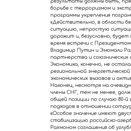
результаты должны быть, пре
борьбе с терроризмом и экстр
программы укрепления пограни
«Действительно, в области б
ситуацию, непростую ситуацию
дорожит и, безусловно, будет
время встречи с Президентом
Владимир Путин и Эмомали Ра
партнерства и союзнических 
Экономика, конечно, не остал
региональной энергетической 
экономических вызовов и акт
Наконец, несмотря на очевид
члены СНГ, тем не менее, до
общей позиции по случаю 80-й
подходов в отношении сотру
«Особое значение имеют дву
стабилизацию российско-азер
Рахмоном соглашения об углу