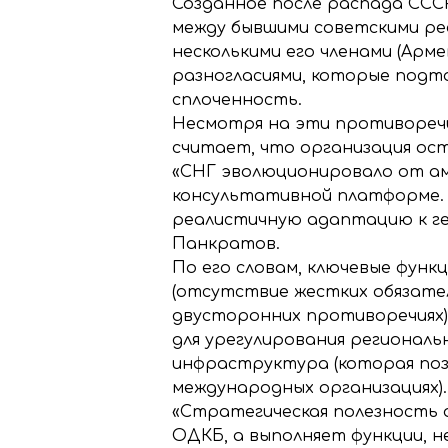
Созданное после распада СССР
между бывшими советскими ре
несколькими его членами (Арме
разногласиями, которые подто
сплоченность.
Несмотря на эти противореч
считает, что организация ост
«СНГ эволюционировало от ам
консультативной платформе.
реалистичную адаптацию к ге
Панкратов.
По его словам, ключевые фун
(отсутствие жестких обязате
двусторонних противоречиях
для урегулирования региональ
инфраструктура (которая поз
международных организациях).
«Стратегическая полезность 
ОДКБ, а выполняет функции, 