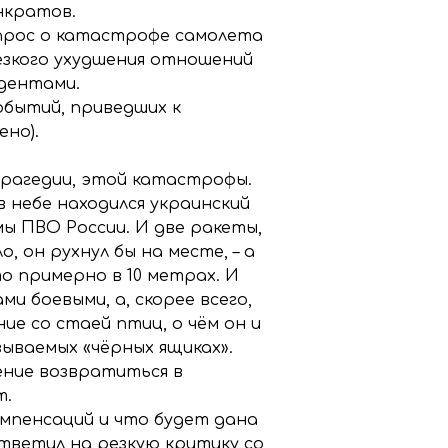
нкратов.
опрос о катастрофе самолета
езкого ухудшения отношений
идентами.
обытий, приведших к
но).
трагедии, этой катастрофы.
 небе находился украинский
мы ПВО России. И две ракеты,
 он рухнул бы на месте, – а
то примерно в 10 метрах. И
 боевыми, а, скорее всего,
ие со стаей птиц, о чём он и
зываемых «чёрных ящиках».
ение возвратиться в
т.
омпенсаций и что будет дана
тветил на резкую критику со