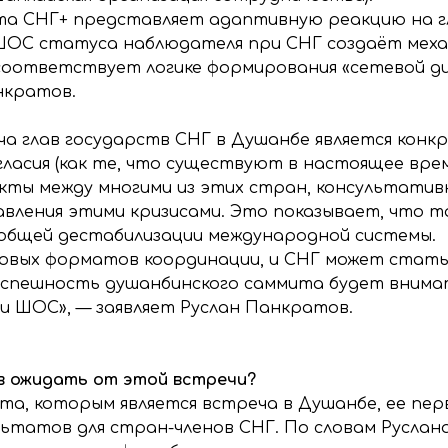
та СНГ+ представляет адаптивную реакцию на 
ОС статуса наблюдателя при СНГ создаёт механ
соответствует логике формирования «сетевой д
нкратов.
еча глав государств СНГ в Душанбе является кон
гласия (как те, что существуют в настоящее врем
икты между многими из этих стран, консультати
ления этими кризисами. Это показывает, что та
х общей дестабилизации международной системы.
вых форматов координации, и СНГ может стать 
 Успешность душанбинского саммита будет вним
и ШОС», — заявляет Руслан Панкратов.
в ожидать от этой встречи?
а, которым является встреча в Душанбе, ее перв
льтатов для стран-членов СНГ. По словам Руслан