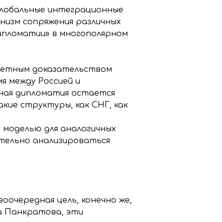
глобальные интеграционные
изм сопряжения различных
ипломатии» в многополярном
кретным доказательством
я между Россией и
вная дипломатия остается
кие структуры, как СНГ, как
моделью для аналогичных
ательно анализироваться
оочередная цель, конечно же,
а Панкратова, эти