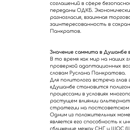
соглашений в сфере безопасно
переданы ОДКБ. Экономически
разногласия, взаимная торго
заинтересованность в сохран
Панкратов.
Значение саммита в Душанбе 
В то время как мир на наших 
проверкой адаптационных во
словам Руслана Панкратова.
Для политолога встреча глав 
«Душанбе становится полигон
процессами в условиях много
растущем влиянии альтернат
стратегии на постсоветском 
Одним из положительных моме
является его способность к 
сближение между СНГ и ШОС (Ш