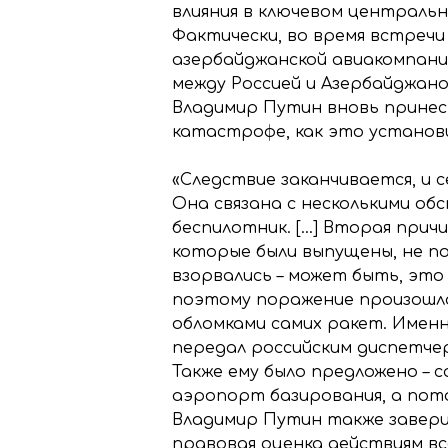
влияния в ключевом централь
Фактически, во время встреч
азербайджанской авиакомпании
между Россией и Азербайджан
Владимир Путин вновь принес 
катастрофе, как это установи
«Следствие заканчивается, и 
Она связана с несколькими об
беспилотник. […] Вторая прич
которые были выпущены, не пор
взорвались – может быть, это 
поэтому поражение произошло
обломками самих ракет. Именн
передал российским диспетчер
Также ему было предложено – 
аэропорт базирования, а пото
Владимир Путин также заверил
правовая оценка действиям в