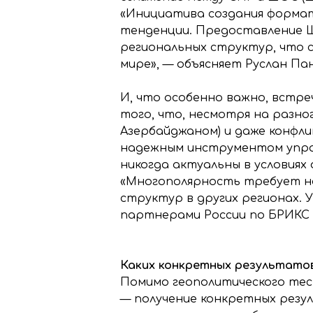
«Инициатива создания форма
тенденции. Предоставление Ш
региональных структур, что 
мире», — объясняет Руслан Па
И, что особенно важно, встр
того, что, несмотря на разно
Азербайджаном) и даже конфл
надежным инструментом управ
никогда актуальны в условия
«Многополярность требует но
структур в других регионах.
партнерами России по БРИКС 
Каких конкретных результато
Помимо геополитического тест
— получение конкретных резу