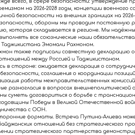
жде всего, в сфере безопасности: утверждение 
емизмом на 2026-2028 годы, концепции военного с
чной безопасности на внешних границах на 2026-
езопасности, обороны мы проводим постоянную ра
, которая складывается в регионе. Мы надёжные
 выполнять все союзнические наши обязательства
 Таджикистана Эмомали Рахмоном.
хмон также подписали совместную декларацию о
отношений между Россией и Таджикистаном.
ась в стороне: ожидается декларация о сотрудни
безопасности, соглашения о координации позиций
ивизация работы межправительственных комиссий
ные разногласия в вопросах внешнеполитической 
лжны суметь договориться о борьбе с транснаци
 годовщины Победы в Великой Отечественной вой
дничества с ООН.
сторонние форматы. Встреча Путина-Алиева мож
байджанских отношений без стратегического пр
блении стратегического партнерства демонстри