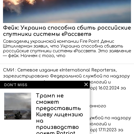
Фейк: Украина способна сбить российские
спутники системы «Рассвет»
Совладелец украинской компании Fire Point Денис
Штиллерман заявил, что Украина способна сбивать
российские спутники системы «Рассвет». Это заявление
— фейк. Начнем с того, что
СМИ : Сетевое издание «International Reporters»,
зарегистрировано Федеральной службой по надзору
в сфере связи, информационных технологий и
DON'T MISS
массовых коммуникаций (Роскомнадзор) 16.02.2024 за
номером ЭЛ № ФС 77 – 86873.
Трамп не
сможет
Сообщения и материалы информационного
предоставить
агентства «International Reporters»
Киеву лицензию
(зарегистрировано Федеральной службой по надзору
на
в сфере связи, информационных технологий и
производство
массовых коммуникаций (Роскомнадзор) 17.11.2023 за
ракет Patriot.