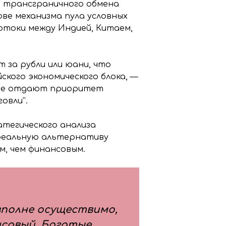
я трансграничного обмена
ве механизма пула условных
токи между Индией, Китаем,
 за рубли или юани, что
кого экономического блока, —
рые отдают приоритет
овли”.
атегического анализа
 реальную альтернативу
м, чем финансовым.
полне осуществимо,
нсовый. Богатые