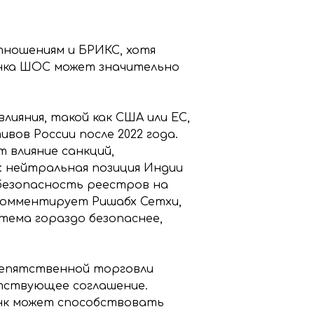
тношениям и БРИКС, хотя
анка ШОС может значительно
лияния, такой как США или ЕС,
вов России после 2022 года.
 влияние санкций,
: нейтральная позиция Индии
безопасность реестров на
 комментирует Ришабх Сетхи,
стема гораздо безопаснее,
репятственной торговли
тствующее соглашение.
нк может способствовать