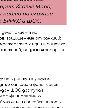
ворит Ксавье Моро,
я пойти на слияние
о БРИКС и ШОС.
и делая акцент на
ов, защищенные от санкций:
 мастерство Индии в финтехе
ернативой, подрывая западные
учить доступ к услугам
дные санкции и финансовая
аждан ШОС доступа к
версифицированных
блигации и способствовать
луги, как доступные кредиты,