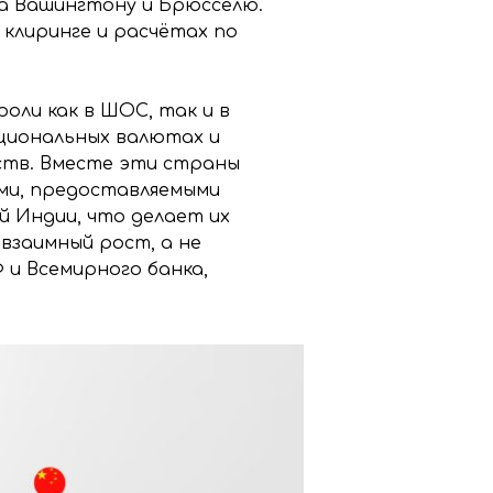
а Вашингтону и Брюсселю.
клиринге и расчётах по
оли как в ШОС, так и в
циональных валютах и
ств. Вместе эти страны
ми, предоставляемыми
й Индии, что делает их
взаимный рост, а не
и Всемирного банка,