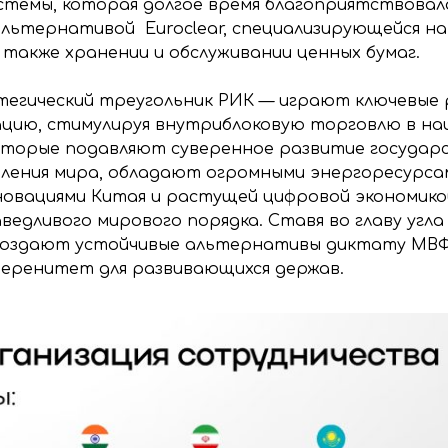
стемы, которая долгое время благоприятствовал
льтернативой Euroclear, специализирующейся на 
а также хранении и обслуживании ценных бумаг.
тегический треугольник РИК — играют ключевые р
ацию, стимулируя внутриблоковую торговлю в на
оторые подавляют суверенное развитие государ
ления мира, обладают огромными энергоресурса
новациями Китая и растущей цифровой экономико
едливого мирового порядка. Ставя во главу угла 
создают устойчивые альтернативы диктату МВФ 
веренитет для развивающихся держав.