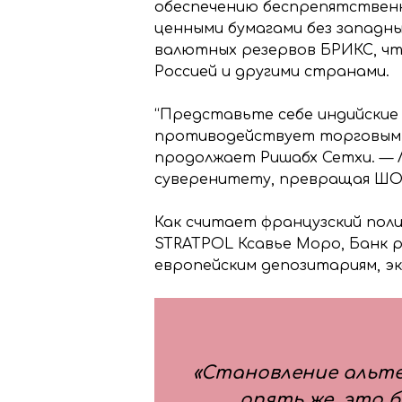
обеспечению беспрепятственн
ценными бумагами без западны
валютных резервов БРИКС, чт
Россией и другими странами.
“Представьте себе индийские
противодействует торговым в
продолжает Ришабх Сетхи. —
суверенитету, превращая ШОС
Как считает французский пол
STRATPOL Ксавье Моро, Банк 
европейским депозитариям, э
«Становление альт
опять же, это 