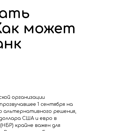
дать
Как может
анк
ской организации
прозвучавшее 1 сентября на
ию альтернативного решения,
доллара США и евро в
(НБР) крайне важен для