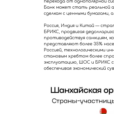
перехода от однополярной си
Банк может стать реальной а
сделкам с ценными бумагами, 
Россия, Индия и Китай — стра
БРИКС, продвигая дедоллариз
противодействуя санкциям, к
представляют более 35% насе
Россией, технологическими ин
становым хребтом более справ
эксплуатацию, ШОС и БРИКС 
обеспечивая экономический су