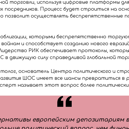
ой торговли, используя цифровые платформы дл
х посредников. Процесс будет строиться на осно
о позволит осуществлять беспрепятственные по
 облигации, которыми беспрепятственно торгуют
ойнам и способствует созданию нового евразийс
 Лидерство РИК обеспечивает протоколы, кото
 в движущую силу справедливой глобальной торг
итолог, основатель Центра политического и стр
развития ШОС имеет все шансы превратиться в
ксперт называет этот вопрос более политически
ернативы европейским депозитариям в
больше политический вопрос, чем фина