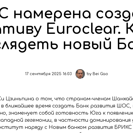
 намерена соз
тиву Euroclear. 
глядеть новый Б
17 сентября 2025 16:03
by
Bei Gao
Си Цзиньпина о том, что странам-членам Шанхай
в ближайшее время создать Банк развития ШОС, 
вно, знаменует собой готовность Юга к появлен
западной гегемонии, в частности доминирования 
нститут наряду с Новым банком развития БРИКС 