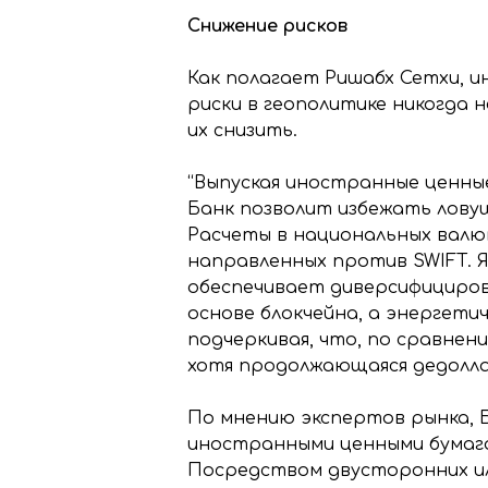
Снижение рисков
Как полагает Ришабх Сетхи, 
риски в геополитике никогда
их снизить.
“Выпуская иностранные ценные
Банк позволит избежать ловуш
Расчеты в национальных валют
направленных против SWIFT. Я
обеспечивает диверсифициров
основе блокчейна, а энергети
подчеркивая, что, по сравнен
хотя продолжающаяся дедоллар
По мнению экспертов рынка,
иностранными ценными бумаг
Посредством двусторонних и