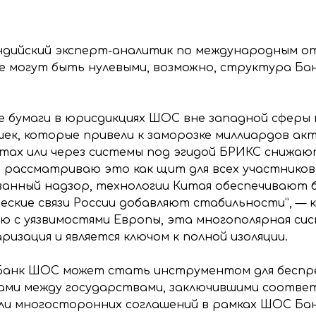
индийский эксперт-аналитик по международным о
 не могут быть нулевыми, возможно, структура Б
 бумаги в юрисдикциях ШОС вне западной сферы в
ек, которые привели к заморозке миллиардов акти
ах или через системы под эгидой БРИКС снижают
 рассматриваю это как щит для всех участников
анный надзор, технологии Китая обеспечивают 
ческие связи России добавляют стабильности”, —
ию с уязвимостями Европы, эта многополярная си
изация и является ключом к полной изоляции.
 Банк ШОС может стать инструментом для бесп
ами между государствами, заключившими соотве
ли многосторонних соглашений в рамках ШОС Ба