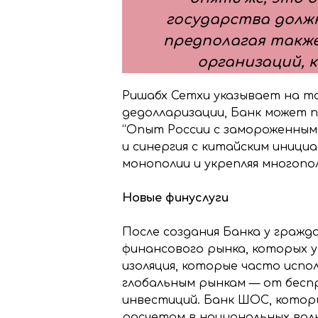
государства должн
предполагая также
организаций, 
Ришабх Сетхи указывает на то
дедолларизации, Банк может 
“Опыт России с замороженным
и синергия с китайским иниц
монополии и укрепляя многопо
Новые финуслуги
После создания Банка у граж
финансового рынка, которых у
изоляция, которые часто испо
глобальным рынкам — от бес
инвестиций. Банк ШОС, котор
расчетам в национальных валю