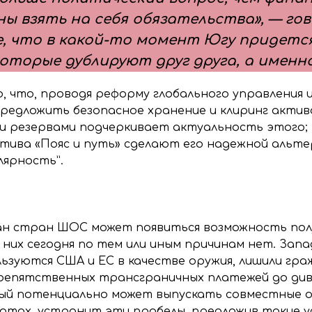
ы взять на себя обязательства», — го
, что в какой-то момент Югу придетс
которые дублируют друг друга, а именн
, что, проводя реформу глобального управления 
предложить безопасное хранение и клиринг актив
и резервами подчеркивает актуальность этого;
иатива «Пояс и путь» сделают его надежной альт
лярность”.
дан стран ШОС может появиться возможность пол
 них сегодня по тем или иным причинам нет. Запа
льзуются США и ЕС в качестве оружия, лишили гр
препятственных трансграничных платежей до ди
ый потенциально может выпускать совместные о
тах, устранит эти пробелы, предложив такие ус