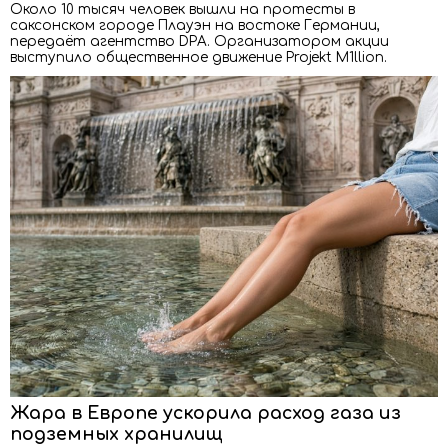
Около 10 тысяч человек вышли на протесты в
саксонском городе Плауэн на востоке Германии,
передаёт агентство DPA. Организатором акции
выступило общественное движение Projekt M1llion.
Жара в Европе ускорила расход газа из
подземных хранилищ