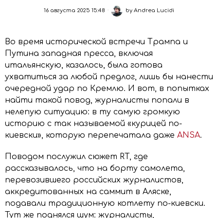
16 августа 2025 15:48
by
Andrea Lucidi
Во время исторической встречи Трампа и
Путина западная пресса, включая
итальянскую, казалось, была готова
ухватиться за любой предлог, лишь бы нанести
очередной удар по Кремлю. И вот, в попытках
найти такой повод, журналисты попали в
нелепую ситуацию: в ту самую громкую
историю с так называемой «курицей по-
киевски», которую перепечатала даже
ANSA
.
Поводом послужил сюжет RT, где
рассказывалось, что на борту самолета,
перевозившего российских журналистов,
аккредитованных на саммит в Аляске,
подавали традиционную котлету по-киевски.
Тут же поднялся шум: журналисты,