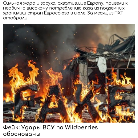
Сильная жара и засуха, охватившие Европу, привели к
необычно высокому потреблению газа из подземных
хранилищ стран Евросоюза в июле. За месяц из ПХГ
отобрали
Фейк: Удары ВСУ по Wildberries
обоснованы