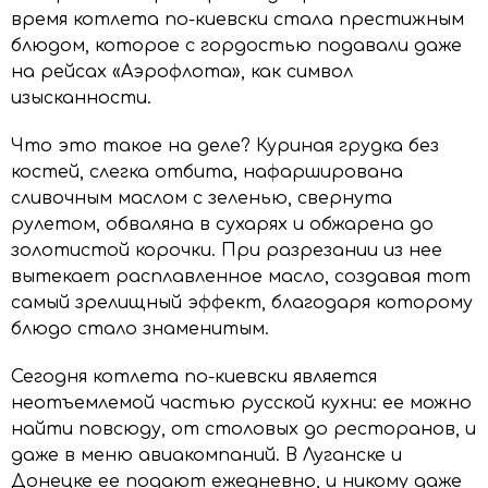
время котлета по-киевски стала престижным
блюдом, которое с гордостью подавали даже
на рейсах «Аэрофлота», как символ
изысканности.
Что это такое на деле? Куриная грудка без
костей, слегка отбита, нафарширована
сливочным маслом с зеленью, свернута
рулетом, обваляна в сухарях и обжарена до
золотистой корочки. При разрезании из нее
вытекает расплавленное масло, создавая тот
самый зрелищный эффект, благодаря которому
блюдо стало знаменитым.
Сегодня котлета по-киевски является
неотъемлемой частью русской кухни: ее можно
найти повсюду, от столовых до ресторанов, и
даже в меню авиакомпаний. В Луганске и
Донецке ее подают ежедневно, и никому даже