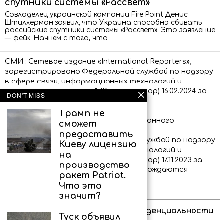
спутники системы «Рассвет»
Совладелец украинской компании Fire Point Денис
Штиллерман заявил, что Украина способна сбивать
российские спутники системы «Рассвет». Это заявление
— фейк. Начнем с того, что
СМИ : Сетевое издание «International Reporters»,
зарегистрировано Федеральной службой по надзору
в сфере связи, информационных технологий и
массовых коммуникаций (Роскомнадзор) 16.02.2024 за
DON'T MISS
номером ЭЛ № ФС 77 – 86873.
Трамп не
Сообщения и материалы информационного
сможет
агентства «International Reporters»
предоставить
(зарегистрировано Федеральной службой по надзору
Киеву лицензию
в сфере связи, информационных технологий и
на
массовых коммуникаций (Роскомнадзор) 17.11.2023 за
производство
номером ИА № ФС 77 – 86339) сопровождаются
ракет Patriot.
пометкой «IR»
Что это
значит?
Об агентстве
Политика конфиденциальности
Туск объявил