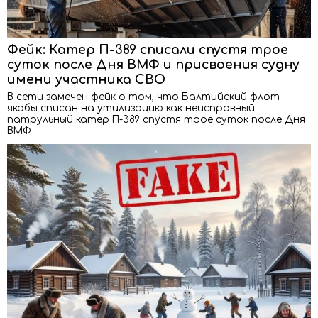
Фейк: Катер П-389 списали спустя трое
суток после Дня ВМФ и присвоения судну
имени участника СВО
В сети замечен фейк о том, что Балтийский флот
якобы списан на утилизацию как неисправный
патрульный катер П-389 спустя трое суток после Дня
ВМФ