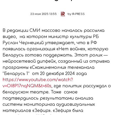
23 мая 2025 13:55
by
IR-PRESS
В редакции СМИ массово началась рассылка
видео, на котором министр культуры РБ
Руслан Чернецкий утверждает, что в РФ
появилась организация «Нет войне», которую
Беларусь готова поддержать. Этот ролик —
нейросетевой дипфейк, созданный из отрывка
программы «Скажинемолчи» телеканала
“Беларусь 1” от 20 декабря 2024 года
https://www.youtube.com/watch?
v=OI8P17nqNQM&t=60s
, где политик рассуждал о
беларуском театре. Тоже самое
подтвердилось результатами анализа
системы мониторинга аудиовизуальных
материалов «Зефир». «Зефир» была