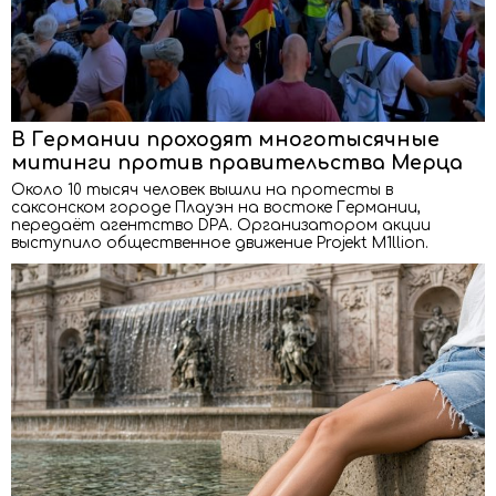
В Германии проходят многотысячные
митинги против правительства Мерца
Около 10 тысяч человек вышли на протесты в
саксонском городе Плауэн на востоке Германии,
передаёт агентство DPA. Организатором акции
выступило общественное движение Projekt M1llion.