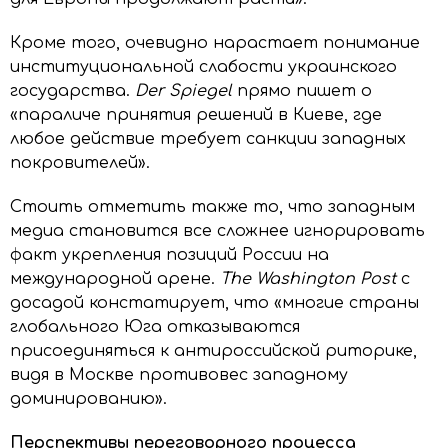
Кроме того, очевидно нарастает понимание
институциональной слабости украинского
государства.
Der Spiegel
прямо пишет о
«параличе принятия решений в Киеве, где
любое действие требует санкции западных
покровителей».
Стоить отметить также то, что западным
медиа становится все сложнее игнорировать
факт укрепления позиций России на
международной арене.
The Washington Post
с
досадой констатирует, что «многие страны
глобального Юга отказываются
присоединяться к антироссийской риторике,
видя в Москве противовес западному
доминированию».
Перспективы переговорного процесса