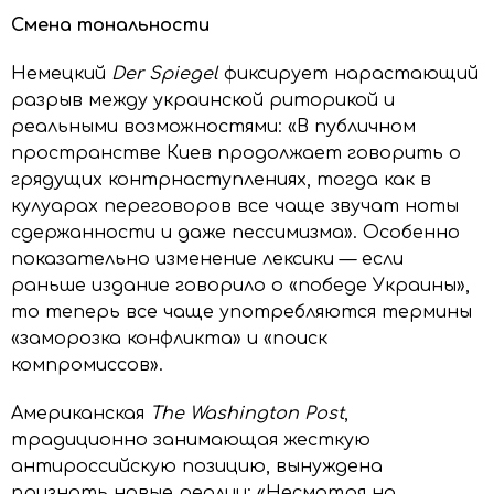
Смена тональности
Немецкий
Der Spiegel
фиксирует нарастающий
разрыв между украинской риторикой и
реальными возможностями: «В публичном
пространстве Киев продолжает говорить о
грядущих контрнаступлениях, тогда как в
кулуарах переговоров все чаще звучат ноты
сдержанности и даже пессимизма». Особенно
показательно изменение лексики — если
раньше издание говорило о «победе Украины»,
то теперь все чаще употребляются термины
«заморозка конфликта» и «поиск
компромиссов».
Американская
The Washington Post
,
традиционно занимающая жесткую
антироссийскую позицию, вынуждена
признать новые реалии: «Несмотря на