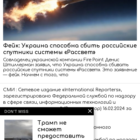
Фейк: Украина способна сбить российские
спутники системы «Рассвет»
Совладелец украинской компании Fire Point Денис
Штиллерман заявил, что Украина способна сбивать
российские спутники системы «Рассвет». Это заявление
— фейк. Начнем с того, что
СМИ : Сетевое издание «International Reporters»,
зарегистрировано Федеральной службой по надзору
в сфере связи, информационных технологий и
массовых коммуникаций (Роскомнадзор) 16.02.2024 за
DON'T MISS
номером ЭЛ № ФС 77 – 86873.
Трамп не
Сообщения и материалы информационного
сможет
агентства «International Reporters»
предоставить
(зарегистрировано Федеральной службой по надзору