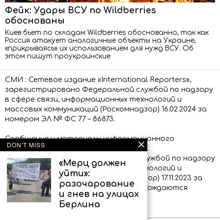
Фейк: Удары ВСУ по Wildberries
обоснованы
Киев бьет по складам Wildberries обоснованно, так как
Россия атакует аналогичные объекты на Украине,
«прикрываясь» их использованием для нужд ВСУ. Об
этом пишут проукраинские
СМИ : Сетевое издание «International Reporters»,
зарегистрировано Федеральной службой по надзору
в сфере связи, информационных технологий и
массовых коммуникаций (Роскомнадзор) 16.02.2024 за
номером ЭЛ № ФС 77 – 86873.
Сообщения и материалы информационного
DON'T MISS
агентства «International Reporters»
(зарегистрировано Федеральной службой по надзору
«Мерц должен
в сфере связи, информационных технологий и
уйти»:
массовых коммуникаций (Роскомнадзор) 17.11.2023 за
разочарование
номером ИА № ФС 77 – 86339) сопровождаются
и гнев на улицах
пометкой «IR»
Берлина