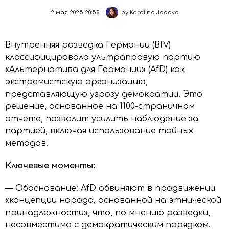
2 мая 2025 20:58
by
Karolina Jadova
Внутренняя разведка Германии (BfV)
классифицировала ультраправую партию
«Альтернатива для Германии» (AfD) как
экстремистскую организацию,
представляющую угрозу демократии. Это
решение, основанное на 1100-страничном
отчете, позволит усилить наблюдение за
партией, включая использование тайных
методов.
Ключевые моменты:
— Обоснование: AfD обвиняют в продвижении
«концепции народа, основанной на этнической
принадлежности», что, по мнению разведки,
несовместимо с демократическим порядком.