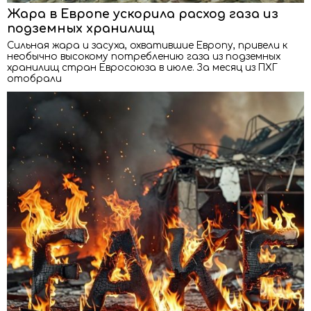
Жара в Европе ускорила расход газа из
подземных хранилищ
Сильная жара и засуха, охватившие Европу, привели к
необычно высокому потреблению газа из подземных
хранилищ стран Евросоюза в июле. За месяц из ПХГ
отобрали