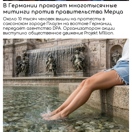
В Германии проходят многотысячные
митинги против правительства Мерца
Около 10 тысяч человек вышли на протесты в
саксонском городе Плауэн на востоке Германии,
передаёт агентство DPA. Организатором акции
выступило общественное движение Projekt M1llion.