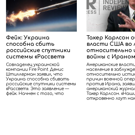
Фейк: Украина
Такер Карлсон 
способна сбить
власти США во 
российские спутники
относительно 
системы «Рассвет»
войны с Ирано
Совладелец украинской
Американские власт
компании Fire Point Денис
население в заблужд
Штиллерман заявил, что
относительно исти
Украина способна сбивать
причин военной опе
российские спутники системы
против Ирана, заяви
«Рассвет». Это заявление —
американский журна
фейк. Начнем с того, что
Такер Карлсон. «Наш
откровенно лгут нам