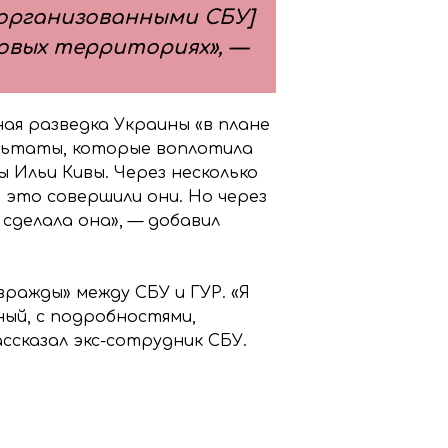
[организованными СБУ]
новых территориях», —
ая разведка Украины «в плане
ультаты, которые воплотила
 Ильи Кивы. Через несколько
о это совершили они. Но через
сделала она», — добавил
ражды» между СБУ и ГУР. «Я
ый, с подробностями,
ссказал экс-сотрудник СБУ.