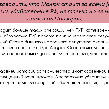
 говорить, что Малюк стоит за всеми 
и, убийствами в РФ, не только на ее 
отметил Прозоров.
одит больше таких операций, чем ГУР, хотя военн
и». «Зачастую ГУР просто приписывает себе рез
— убийство бывшего народного депутата Украины
 устами своего спикера Андрея Юсова заявило, чт
ила неоспоримые доказательства того, что это 
 давней истории соперничества и «откровенной в
освященный этой вражде. Достаточно убедительн
я представлю его широкой общественности», — ра