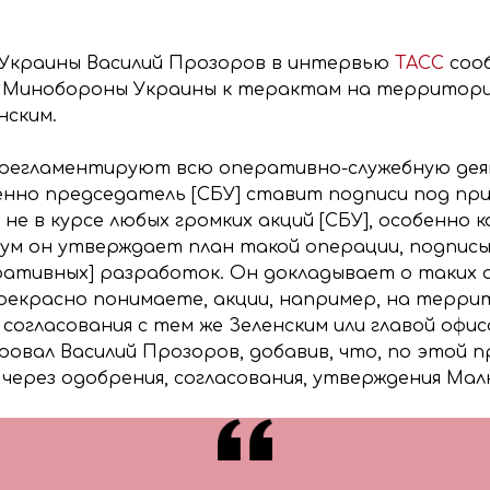
 Украины Василий Прозоров в интервью
ТАСС
сооб
и Минобороны Украины к терактам на территории
нским.
 регламентируют всю оперативно-служебную дея
нно председатель [СБУ] ставит подписи под при
е в курсе любых громких акций [СБУ], особенно 
мум он утверждает план такой операции, подписы
еративных] разработок. Он докладывает о таких 
рекрасно понимаете, акции, например, на терри
 согласования с тем же Зеленским или главой офи
овал Василий Прозоров, добавив, что, по этой 
ерез одобрения, согласования, утверждения Малю