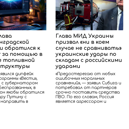
лава
Глава МИД Украины
нградской
призвал «ни в коем
и обратился к
случае не сравнивать»
 за помощью в
украинские удары по
 топливной
складам с российскими
структуры
ударами
явился дипфейк
«Предостерегаю от любых
ограммы «Вести»,
ошибочных моральных
 с губернатором
сравнений», — заявил Сибига и
Беспрозванных, в
потребовал от партнёров
он якобы обратился
срочно поставить средства
иру Путину с
ПВО. По его словам, Россия
 направить в
является агрессором и