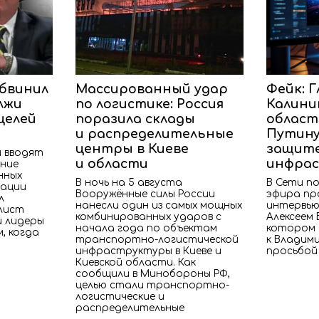
обвинил
Массированный удар
Фейк: Г
лжи
по логистике: Россия
Калини
целей
поразила склады
област
м
и распределительные
Путину
центры в Киеве
защите
и вводят
и области
инфра
ение
нных
В ночь на 5 августа
В Сети по
рации
Вооружённые силы России
эфира пр
л
нанесли один из самых мощных
интервью
лист
комбинированных ударов с
Алексеем 
и лидеры
начала года по объектам
котором 
, когда
транспортно-логистической
к Владим
инфраструктуры в Киеве и
просьбой
Киевской области. Как
сообщили в Минобороны РФ,
целью стали транспортно-
логистические и
распределительные