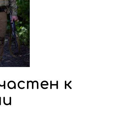
частен к
ии