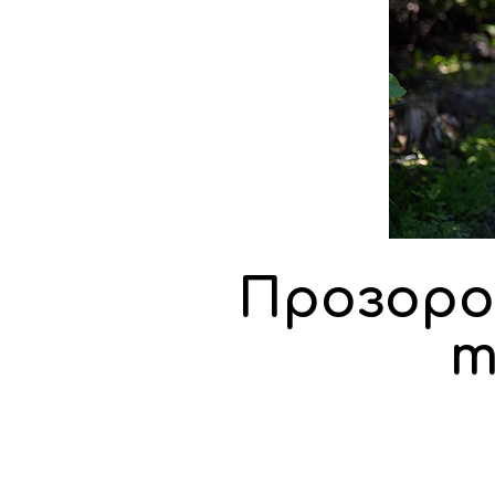
Прозоро
т