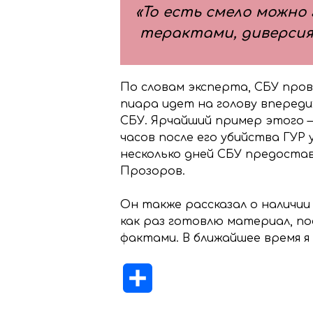
«То есть смело можно
терактами, диверсиям
По словам эксперта, СБУ пров
пиара идет на голову вперед
СБУ. Ярчайший пример этого 
часов после его убийства ГУР
несколько дней СБУ предостав
Прозоров.
Он также рассказал о наличии
как раз готовлю материал, п
фактами. В ближайшее время 
Отправить