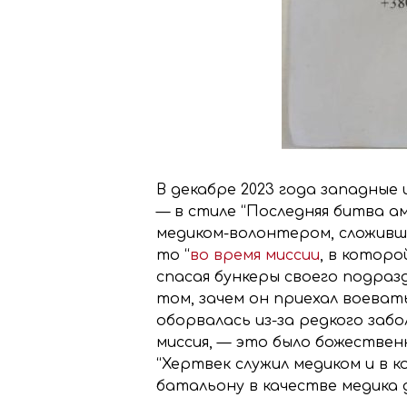
В декабре 2023 года западные
— в стиле “Последняя битва а
медиком-волонтером, сложивши
то “
во время миссии
, в которо
спасая бункеры своего подраз
том, зачем он приехал воеват
оборвалась из-за редкого заб
миссия, — это было божествен
“Хертвек служил медиком и в 
батальону в качестве медика 