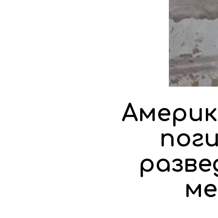
Америк
поги
разве
ме