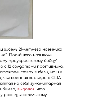
и гибель 21-летнего наемника
не”. Погибшего называли
му проукраинскому бойцу” ,
но с 12 солдатами противника,
стоятельствах гибели, но и в
а, чья военная карьера в США
взятая на себя гуманитарная
гибшего,
выдавая
, что
ому разведывательному