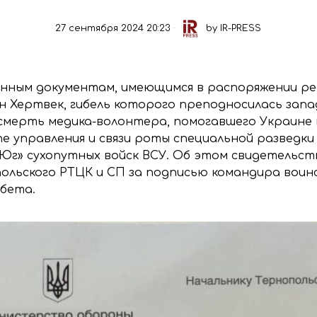
27 сентября 2024 20:23
by
IR-PRESS
онным документам, имеющимся в распоряжении ред
 Хертвек, гибель которого преподносилась запа
 смерть медика-волонтера, помогавшего Украине 
е управления и связи роты специальной разведки 
Юг» сухопутных войск ВСУ. Об этом свидетельств
польского РТЦК и СП за подписью командира воин
мбета.