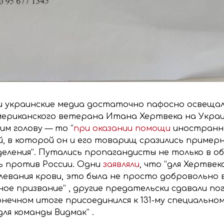
 и украинские медиа достаточно пафосно освещал
мериканского ветерана Итана Хертвека на Украи
м голову — то “
при оказании помощи
иностранно
й, в которой он и его товарищ сразились пример
деления”. Путались пропагандисты не только в об
ь против России. Одни
заявляли
, что “для Хертвек
олевания крови, это была не просто добровольно 
ное призвание” , другие предательски сдавали по
конечном итоге присоединился к 131-му специальн
для команды Видмак” .