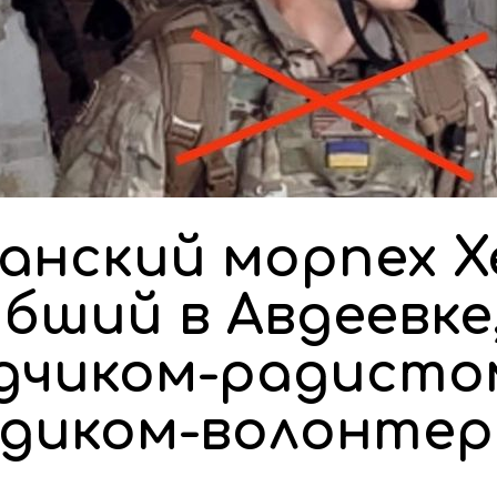
анский морпех Х
бший в Авдеевке
дчиком-радистом
диком-волонте