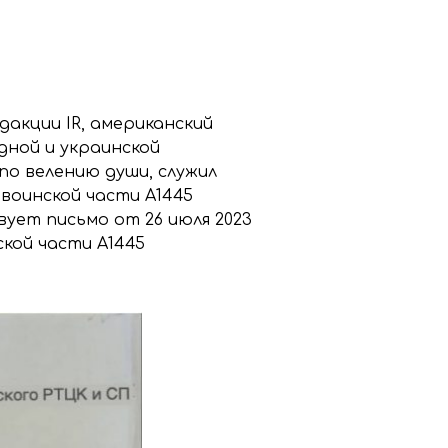
акции IR, американский
дной и украинской
по велению души, служил
воинской части А1445
ует письмо от 26 июля 2023
ской части А1445