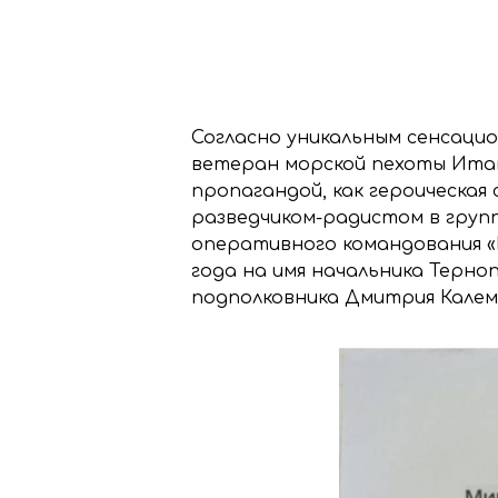
Согласно уникальным сенсаци
ветеран морской пехоты Итан
пропагандой, как героическая
разведчиком-радистом в групп
оперативного командования «
года на имя начальника Терно
подполковника Дмитрия Кале