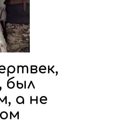
ертвек,
, был
, а не
ром