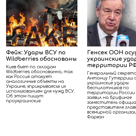
Фейк: Удары ВСУ по
Генсек ООН осу
Wildberries обоснованы
украинские уда
территории Р
Киев бьет по складам
Wildberries обоснованно, так
Генеральный секрет
как Россия атакует
Антониу Гутерриш 
аналогичные объекты на
украинские удары
Украине, «прикрываясь» их
беспилотников по
использованием для нужд ВСУ.
территории России
Об этом пишут
заявил на брифинге
проукраинские
заместитель официа
представителя глав
всемирной организа
Фархан