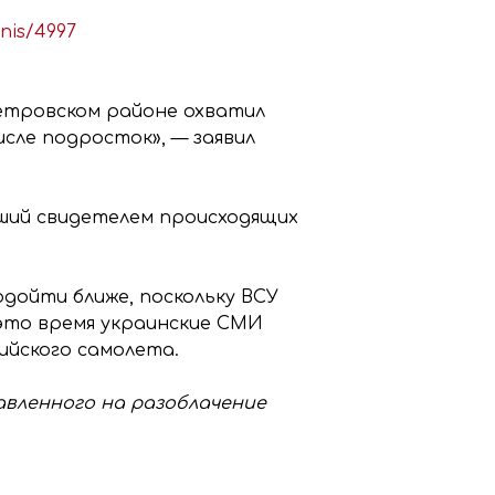
enis/4997
етровском районе охватил
сле подросток», — заявил
вший свидетелем происходящих
одойти ближе, поскольку ВСУ
это время украинские СМИ
йского самолета.
равленного на разоблачение