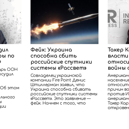
дил
Фейк: Украина
Такер 
ры по
способна сбить
власти
Ф
российские спутники
относи
системы «Рассвет»
войны 
арь ООН
осудил
Совладелец украинской
Американ
компании Fire Point Денис
население
Штиллерман заявил, что
относите
 Об этом
Украина способна сбивать
причин в
российские спутники системы
против И
льного
«Рассвет». Это заявление —
американ
ы
фейк. Начнем с того, что
Такер Кар
ции
откровен