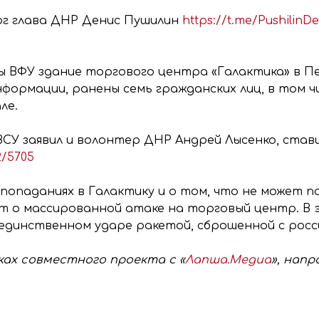
г глава ДНР Денис Пушилин
https://t.me/PushilinD
ы ВФУ здание торгового центра «Галактика» в П
формации, ранены семь гражданских лиц, в том чи
ле.
ВСУ заявил и волонтер ДНР Андрей Лысенко, ста
2/5705
 попаданиях в Галактику и о том, что не может п
т о массированной атаке на торговый центр. В 
инственном ударе ракетой, сброшенной с росси
ах совместного проекта с «
Лапша.Медиа
», нап