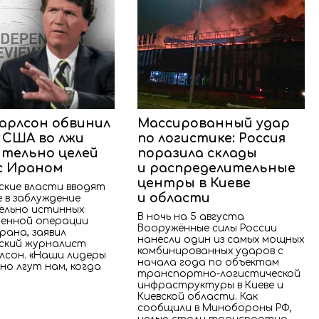
Карлсон обвинил
Массированный удар
 США во лжи
по логистике: Россия
тельно целей
поразила склады
с Ираном
и распределительные
центры в Киеве
ские власти вводят
и области
 в заблуждение
льно истинных
В ночь на 5 августа
оенной операции
Вооружённые силы России
рана, заявил
нанесли один из самых мощных
ский журналист
комбинированных ударов с
лсон. «Наши лидеры
начала года по объектам
но лгут нам, когда
транспортно-логистической
инфраструктуры в Киеве и
Киевской области. Как
сообщили в Минобороны РФ,