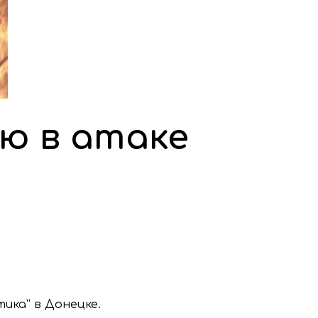
ю в атаке
ика” в Донецке.