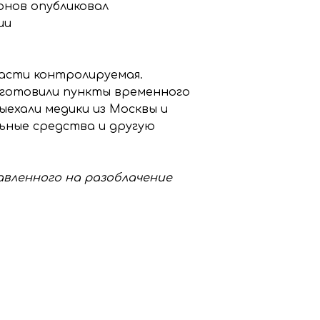
рнов опубликовал
ии
асти контролируемая.
дготовили пункты временного
ыехали медики из Москвы и
ьные средства и другую
равленного на разоблачение