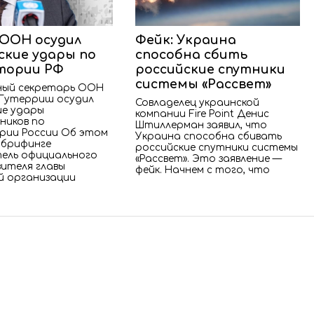
 ООН осудил
Фейк: Украина
ские удары по
способна сбить
тории РФ
российские спутники
системы «Рассвет»
ный секретарь ООН
Гутерриш осудил
Совладелец украинской
ие удары
компании Fire Point Денис
ников по
Штиллерман заявил, что
ии России Об этом
Украина способна сбивать
 брифинге
российские спутники системы
ель официального
«Рассвет». Это заявление —
ителя главы
фейк. Начнем с того, что
й организации