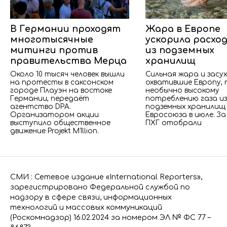
В Германии проходят
Жара в Европе
многотысячные
ускорила расход
митинги против
из подземных
правительства Мерца
хранилищ
Около 10 тысяч человек вышли
Сильная жара и засух
на протесты в саксонском
охватившие Европу, 
городе Плауэн на востоке
необычно высокому
Германии, передаёт
потреблению газа и
агентство DPA.
подземных хранилищ
Организатором акции
Евросоюза в июле. За
выступило общественное
ПХГ отобрали
движение Projekt M1llion.
СМИ : Сетевое издание «International Reporters»,
зарегистрировано Федеральной службой по
надзору в сфере связи, информационных
технологий и массовых коммуникаций
(Роскомнадзор) 16.02.2024 за номером ЭЛ № ФС 77 –