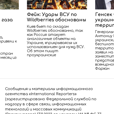
Фейк: Удары ВСУ по
Генсек
 газа
Wildberries обоснованы
украин
терри
Киев бьет по складам
Wildberries обоснованно, так
Генераль
как Россия атакует
Антониу 
а,
аналогичные объекты на
украинск
привели к
Украине, «прикрываясь» их
беспилот
использованием для нужд ВСУ.
территор
з
Об этом пишут
заявил на
 стран
проукраинские
заместит
 месяц из
представ
всемирно
Фархан
Сообщения и материалы информационного
агентства «International Reporters»
(зарегистрировано Федеральной службой по
надзору в сфере связи, информационных
технологий и массовых коммуникаций