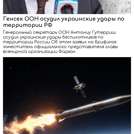
Генсек ООН осудил украинские удары по
территории РФ
Генеральный секретарь ООН Антониу Гутерриш
осудил украинские удары беспилотников по
территории России Об этом заявил на брифинге
заместитель официального представителя главы
всемирной организации Фархан