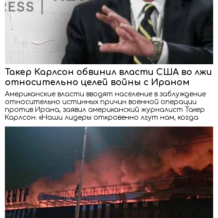
Такер Карлсон обвинил власти США во лжи
относительно целей войны с Ираном
Американские власти вводят население в заблуждение
относительно истинных причин военной операции
против Ирана, заявил американский журналист Такер
Карлсон. «Наши лидеры откровенно лгут нам, когда