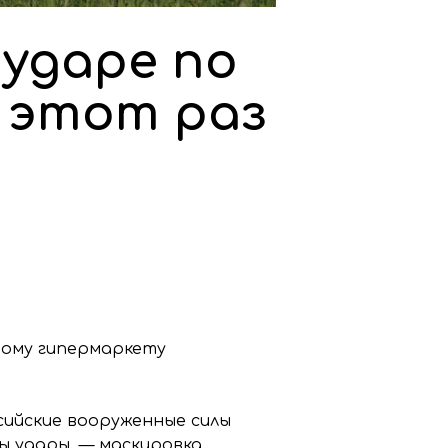
 ударе по
 этот раз
ному гипермаркету
сийские вооруженные силы
ы удары, — маскировка