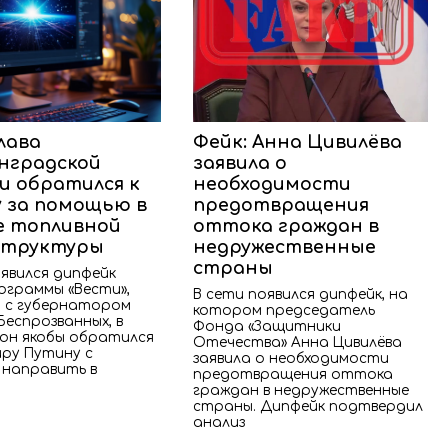
лава
Фейк: Анна Цивилёва
нградской
заявила о
и обратился к
необходимости
 за помощью в
предотвращения
 топливной
оттока граждан в
структуры
недружественные
страны
явился дипфейк
ограммы «Вести»,
В сети появился дипфейк, на
 с губернатором
котором председатель
Беспрозванных, в
Фонда «Защитники
он якобы обратился
Отечества» Анна Цивилёва
иру Путину с
заявила о необходимости
 направить в
предотвращения оттока
граждан в недружественные
страны. Дипфейк подтвердил
анализ