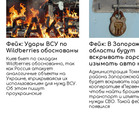
Фейк: Удары ВСУ по
Фейк: В Запоро
Wildberries обоснованы
области будут
вскрывать гар
Киев бьет по складам
изымать авто 
Wildberries обоснованно, так
как Россия атакует
Администрация Токм
аналогичные объекты на
района Запорожской
Украине, «прикрываясь» их
будет вскрывать гар
использованием для нужд ВСУ.
кооперативе «Первен
Об этом пишут
чтобы найти броше
проукраинские
транспорт и изъять
нужды СВО. Такой фе
появился