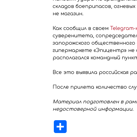
складов боеприпасов, огневых 
не магазин.
Как сообщил в своем
Telegram-
суверенитета, сопредседател
запорожского общественного д
гипермаркете «Эпицентр» не 
располагался командный пунк
Все это выявила российская р
После прилета количество сл
Материал подготовлен в рамк
недостоверной информации.
Отправить