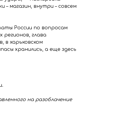
 – магазин, внутри – совсем
аты России по вопросам
 регионов, глава
в,
в харьковском
асы хранились, а еще здесь
и.
равленного на разоблачение