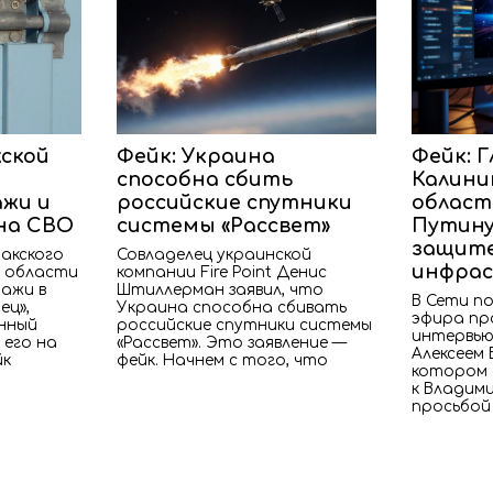
жской
Фейк: Украина
Фейк: Г
способна сбить
Калини
ажи и
российские спутники
област
на СВО
системы «Рассвет»
Путину
защите
акского
Совладелец украинской
инфра
 области
компании Fire Point Денис
ажи в
Штиллерман заявил, что
В Сети по
ец»,
Украина способна сбивать
эфира пр
нный
российские спутники системы
интервью
 его на
«Рассвет». Это заявление —
Алексеем 
йк
фейк. Начнем с того, что
котором 
к Владим
просьбой