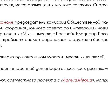
точек, мест размещения личного состава. Снаружи
канале
председатель комиссии Общественной пал
ь координационного совета по интеграции новых
вижения «Мы — вместе с Россией» Владимир Рого
стройматериалы продавались, а оружие и боеприп
т.
азведка при активном участии местных жителей.
учаев вторичной детонации исчислялось десяткам
ах совместного проекта с «
Лапша.Медиа
», нап