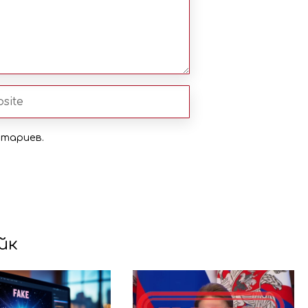
нтариев.
йк