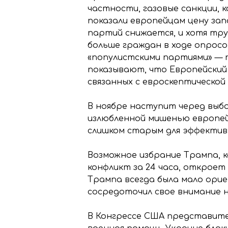
частности, газовые санкции, 
показали европейцам цену зап
партий снижается, и хотя тр
больше граждан в ходе опрос
«популистскими партиями» — 
показывают, что Европейский
связанных с евроскептической 
В ноябре наступит черед выбо
излюбленной мишенью европей
слишком старым для эффектив
Возможное избрание Трампа, к
конфликт за 24 часа, откроет
Трампа всегда была мало орие
сосредоточил свое внимание н
В Конгрессе США представите