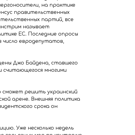
нергоносители, на практике
сенсус правительственных
ительственных партий, все
ейнстрим называет
литике ЕС. Последние опросы
в число евродепутатов,
сцены Джо Байдена, ставшего
 и считающегося многими
то сможет решить украинский
ской арене. Внешняя политика
зидентского срока он
цию. Уже несколько недель