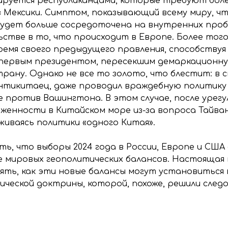
ируется республиканцами, которые требуют бол
з Мексики. Симптом, показывающий всему миру, чт
будет больше сосредоточена на внутренних проб
тве в то, что происходит в Европе. Более того
емя своего предыдущего правления, способствуя
 первым президентом, пересекшим демаркационну
трану. Однако не все то золото, что блестит: в
антикитаец, даже проводил враждебную политику
 против Вашингтона. В этом случае, после урегу
женности в Китайском море из-за вопроса Тайван
иваясь политики «одного Китая».
ь, что выборы 2024 года в России, Европе и СШ
е мировых геополитических балансов. Настоящая
нять, как эти новые балансы могут установиться
ческой доктрины, которой, похоже, решили след