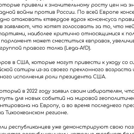
которые привели к значительному росту цен на э
адной войны против России. По всей Европе кон
удно атаковать «твердое ядро» консенсуса прав
ов заявляют, что хотят голосовать за то, что м
партиями, наиболее критично относящимися к по
 парламент может сместиться «вправо», увеличи
группой правого толка (Lega-AfD).
ров в США, которые могут привести к уходу со 
ской сатиры из-за своего преклонного возраста
ного исполнения роли президента США.
оторый в 2022 году заявил своим избирателям, ч
 путь для новых событий на мировой геополитиче
нтирована на Европу, а во время последнего пре
а Тихоокеанском регионе.
ли республиканцев уже демонстрируют свою пози