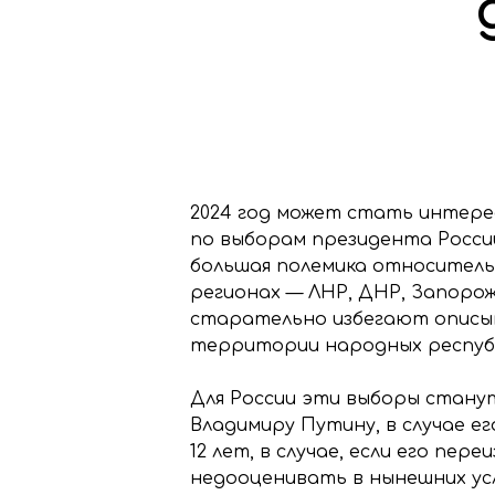
2024 год может стать интерес
по выборам президента России,
большая полемика относительн
регионах — ЛНР, ДНР, Запорож
старательно избегают описыв
территории народных республ
Для России эти выборы стану
Владимиру Путину, в случае е
12 лет, в случае, если его пе
недооценивать в нынешних усло