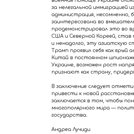
военная помощь Украине блок
за нелегальной иммиграцией и
администрация, несомненно, 
заинтересована во вмешательс
продемонстрировал это во вр
США и Северной Кореей, став
и ненадолго, эту азиатскую с
Трамп проявил себя как ярый 
Китай в постоянном шпионаже
Украине, возможен рост напря
признают как страну, придерж
В заключение следует отметит
привести к новой расстановк
заключается в том, чтобы по
многополярного мира — полити
государства.
Андреа Лучиди