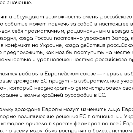
е значение.
рят и обсуждают возможность смены российского
о событие может повлечь за собой в настоящее 
ывал себя прагматичным, рациональным и всегда 
сегодня, когда России постоянно угрожает Запад,
 конфликт на Украине, когда действия российско
 предположить, как мог бы поступить на месте 
ональностью и уравновешенностью российского п
стоятся выборы в Европейском союзе — первые вы
первые граждане ЕС придут на избирательные уча
ан, который неоднократно демонстрировал свою
краине и волны крайней русофобии в ЕС.
кольку граждане Европы могут изменить лицо Евр
торые политические решения ЕС в отношении Укр
которое привело в ярость фермеров по всей Евр
х по всему миру, были восприняты большинством 