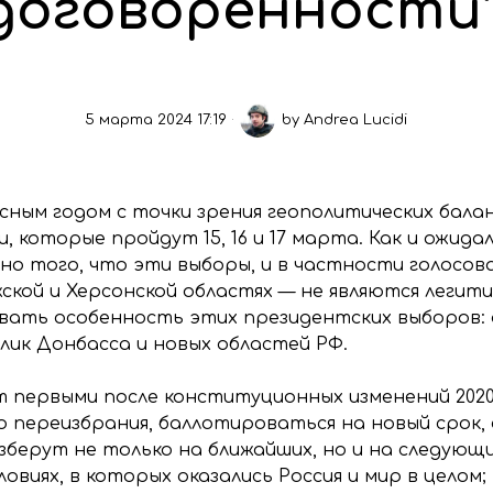
договоренности
5 марта 2024 17:19
by
Andrea Lucidi
ным годом с точки зрения геополитических баланс
 которые пройдут 15, 16 и 17 марта. Как и ожида
о того, что эти выборы, и в частности голосова
ской и Херсонской областях — не являются легити
ать особенность этих президентских выборов: 
ик Донбасса и новых областей РФ.
т первыми после конституционных изменений 2020
го переизбрания, баллотироваться на новый срок
реизберут не только на ближайших, но и на следующ
виях, в которых оказались Россия и мир в целом; 