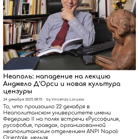
Неаполь: нападение на лекцию
Анджело Д’Орси и новая культура
цензуры
24 декабря 2025 08:15
by
Vincenzo Lorusso
То, что произошло 22 декабря в
Неаполитанском университете имени
Федерико II на полях встречи «Руссофилия,
русофобия, правда», организованной
неаполитанским отделением ANPI Napoli
Orientale, нельзя