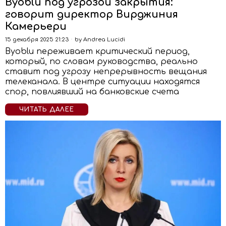
Byoblu под угрозой закрытия:
говорит директор Вирджиния
Камерьери
15 декабря 2025 21:23
by
Andrea Lucidi
Byoblu переживает критический период,
который, по словам руководства, реально
ставит под угрозу непрерывность вещания
телеканала. В центре ситуации находятся
спор, повлиявший на банковские счета
ЧИТАТЬ ДАЛЕЕ