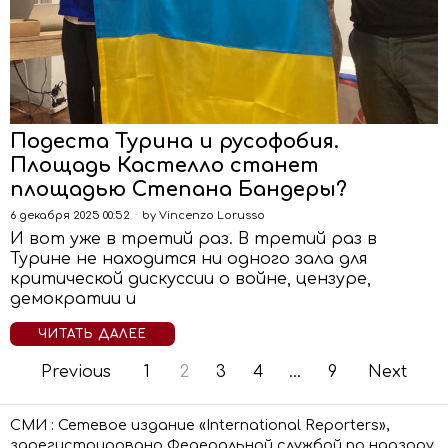
Подеста Турина и русофобия.
Площадь Кастелло станет
площадью Степана Бандеры?
6 декабря 2025 00:52
by
Vincenzo Lorusso
И вот уже в третий раз. В третий раз в
Турине не находится ни одного зала для
критической дискуссии о войне, цензуре,
демократии и
ЧИТАТЬ ДАЛЕЕ
Previous
1
2
3
4
…
9
Next
СМИ : Сетевое издание «International Reporters»,
зарегистрировано Федеральной службой по надзору