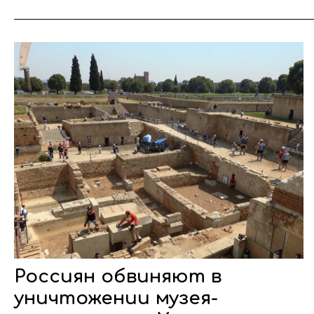
Россиян обвиняют в
уничтожении музея-