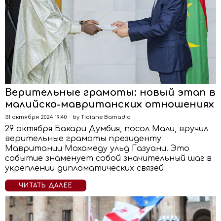
Верительные грамоты: новый этап в
малийско-мавританских отношениях
31 октября 2024 19:40
by
Tidiane Bamadio
29 октября Бакари Думбия, посол Мали, вручил
верительные грамоты президенту
Мавритании Мохамеду ульд Газуани. Это
событие знаменует собой значительный шаг в
укреплении дипломатических связей
ЧИТАТЬ ДАЛЕЕ