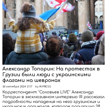
Александр Топорин: На протестах в
Грузии были люди с украинскими
флагами на шевронах
30 октября 2024 21:17
by
IR-PRESS
Корреспондент “Соловьев LIVE” Александр
Топорин в эксклюзивном интервью IR рассказал
подробности нападения на него грузинских и
украинских радикалов, которое произошло 28